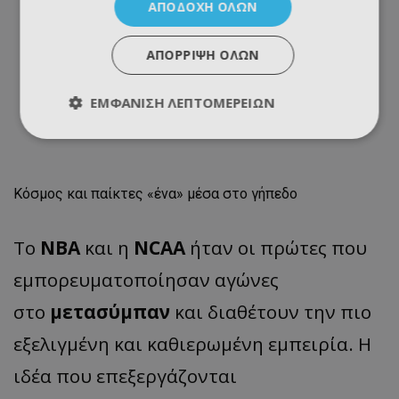
ΑΠΟΔΟΧΉ ΌΛΩΝ
ΑΠΌΡΡΙΨΗ ΌΛΩΝ
ΕΜΦΆΝΙΣΗ ΛΕΠΤΟΜΕΡΕΙΏΝ
Κόσμος και παίκτες «ένα» μέσα στο γήπεδο
Το
NBA
και η
NCAA
ήταν οι πρώτες που
εμπορευματοποίησαν αγώνες
στο
μετασύμπαν
και διαθέτουν την πιο
εξελιγμένη και καθιερωμένη εμπειρία. Η
ιδέα που επεξεργάζονται