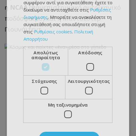
συμφέρον αντί για συγκατάθεση· έχετε το
η
NCAA
(πανεπιστημιακό αμερικανικό
δικαίωμα να αντιταχθείτε στις
Ρυθμίσεις
ποδόσφαιρο) και η Μάντσεστερ
διαφήμισης
. Μπορείτε να ανακαλέσετε τη
συγκατάθεσή σας οποιαδήποτε στιγμή
Γιουνάιτεντ.
στις
Ρυθμίσεις cookies
.
Πολιτική
Απορρήτου
Απολύτως
Απόδοσης
απαραίτητα
Στόχευσης
Λειτουργικότητας
Μη ταξινομημένα