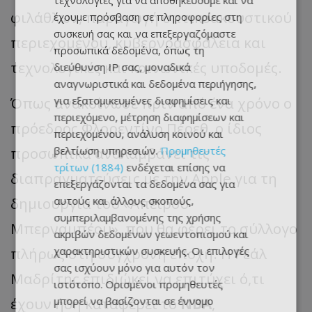
τεχνολογίες για να αποθηκεύουμε και να
φιλάθλων, παραγωγή οπτικοακουστικού
έχουμε πρόσβαση σε πληροφορίες στη
συσκευή σας και να επεξεργαζόμαστε
περιεχομένου, κυβερνοασφάλεια και
προσωπικά δεδομένα, όπως τη
τεχνολογικές και κοινωνικές υποδομές.
διεύθυνση IP σας, μοναδικά
αναγνωριστικά και δεδομένα περιήγησης,
Όπως ανακοίνωσε πριν από ένα χρόνο ο
για εξατομικευμένες διαφημίσεις και
περιεχόμενο, μέτρηση διαφημίσεων και
πρόεδρος Φλορεντίνο Πέρεθ, ο ίδιος
περιεχομένου, ανάλυση κοινού και
προσωπικά αναλαμβάνει τις
βελτίωση υπηρεσιών.
Προμηθευτές
τρίτων (1884)
ενδέχεται επίσης να
διαπραγματεύσεις με την Apple για τη
επεξεργάζονται τα δεδομένα σας για
δημιουργία του «Άπειρου
αυτούς και άλλους σκοπούς,
συμπεριλαμβανομένης της χρήσης
Μπερναμπέου», που θα φέρει το σύλλογο
ακριβών δεδομένων γεωεντοπισμού και
πλήρως στη σύγχρονη εποχή. Η Ρεάλ
χαρακτηριστικών συσκευής. Οι επιλογές
σας ισχύουν μόνο για αυτόν τον
Μαδρίτης επιδιώκει να επιτύχει ό,τι
ιστότοπο. Ορισμένοι προμηθευτές
έχουν ήδη καταφέρει το
NBA
,
μπορεί να βασίζονται σε έννομο