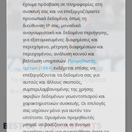
έχουμε πρόσβαση σε πληροφορίες στη
συσκευή σας και να επεξεργαζόμαστε
προσωπικά δεδομένα, όπως τη
διεύθυνση IP σας, μοναδικά
αναγνωριστικά και δεδομένα περιήγησης,
για εξατομικευμένες διαφημίσεις και
περιεχόμενο, μέτρηση διαφημίσεων και
περιεχομένου, ανάλυση κοινού και
βελτίωση υπηρεσιών.
Προμηθευτές
τρίτων (1884)
ενδέχεται επίσης να
επεξεργάζονται τα δεδομένα σας για
Τα αντανακλαστικά του Τζαρέτα!
αυτούς και άλλους σκοπούς,
συμπεριλαμβανομένης της χρήσης
04.08.2026 - 10:33
ακριβών δεδομένων γεωεντοπισμού και
χαρακτηριστικών συσκευής. Οι επιλογές
σας ισχύουν μόνο για αυτόν τον
ιστότοπο. Ορισμένοι προμηθευτές
BEST OF
THEMASPORTS
μπορεί να βασίζονται σε έννομο
συμφέρον αντί για συγκατάθεση· έχετε το