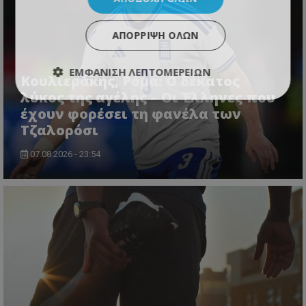
ΑΠΌΡΡΙΨΗ ΌΛΩΝ
ΕΜΦΆΝΙΣΗ ΛΕΠΤΟΜΕΡΕΙΏΝ
Κουλιεράκης, Ρόμα: Ο δέκατος
λύκος της αγέλης – Οι Έλληνες που
έχουν φορέσει τη φανέλα των
Τζαλορόσι
07.08.2026 - 23:54