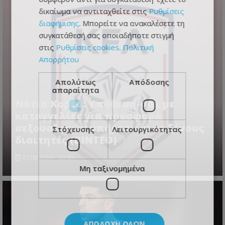
δικαίωμα να αντιταχθείτε στις
Ρυθμίσεις
διαφήμισης
. Μπορείτε να ανακαλέσετε τη
συγκατάθεσή σας οποιαδήποτε στιγμή
στις
Ρυθμίσεις cookies
.
Πολιτική
Απορρήτου
Απολύτως
Απόδοσης
απαραίτητα
Νότια Κορέα: Υπόθεση-σοκ με
καταγγελίες για προσφορά
σεξουαλικών υπηρεσιών σε ξένους
Στόχευσης
Λειτουργικότητας
διαιτητές (BINTEO)
07.08.2026 - 23:59
Μη ταξινομημένα
ΑΠΟΔΟΧΉ ΌΛΩΝ