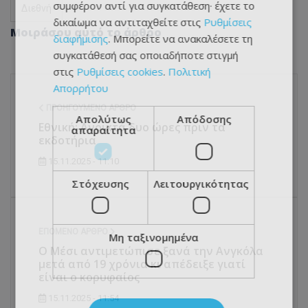
συμφέρον αντί για συγκατάθεση· έχετε το
Διεθνή
δικαίωμα να αντιταχθείτε στις
Ρυθμίσεις
Μοιράσου αυτό το άρθρο
διαφήμισης
. Μπορείτε να ανακαλέσετε τη
συγκατάθεσή σας οποιαδήποτε στιγμή
στις
Ρυθμίσεις cookies
.
Πολιτική
Απορρήτου
ΠΡΟΗΓΟΎΜΕΝΟ ΆΡΘΡΟ
Απολύτως
Απόδοσης
Εθνική: Ανοικτά δυο ώρες πριν τα
απαραίτητα
εκδοτήρια
15.11.2025 - 11:10
Στόχευσης
Λειτουργικότητας
ΕΠΌΜΕΝΟ ΆΡΘΡΟ
Μη ταξινομημένα
Ο Μέσι αντιμετώπισε ξανά την Ανγκόλα
μετά από 19 χρόνια κι απέδειξε γιατί
είναι ο κορυφαίος
15.11.2025 - 11:54