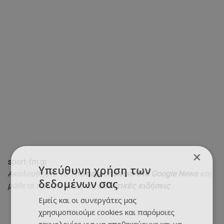
×
sport-fm.gr
Υπεύθυνη χρήση των
Ακολουθήστε το
Themasports.com στο Google News
και
δεδομένων σας
μάθετε πρώτοι όλες τις
αθλητικές ειδήσεις
Εμείς και οι συνεργάτες μας
χρησιμοποιούμε cookies και παρόμοιες