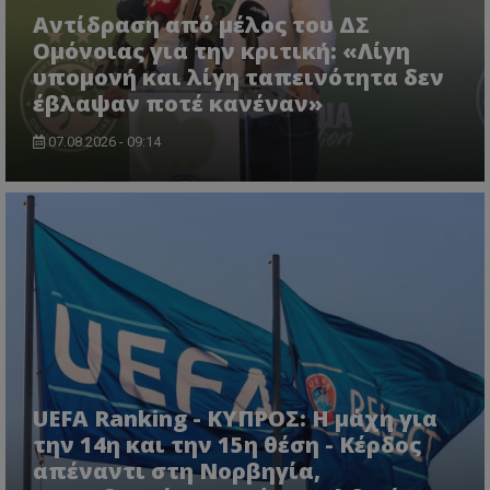
Αντίδραση από μέλος του ΔΣ
Ομόνοιας για την κριτική: «Λίγη
υπομονή και λίγη ταπεινότητα δεν
έβλαψαν ποτέ κανέναν»
07.08.2026 - 09:14
UEFA Ranking - ΚΥΠΡΟΣ: Η μάχη για
την 14η και την 15η θέση - Κέρδος
απέναντι στη Νορβηγία,