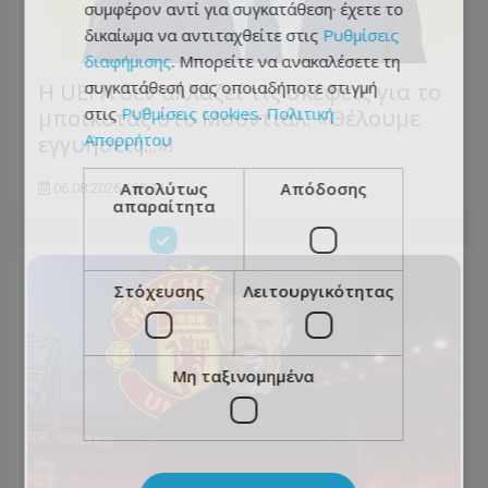
συμφέρον αντί για συγκατάθεση· έχετε το
δικαίωμα να αντιταχθείτε στις
Ρυθμίσεις
διαφήμισης
. Μπορείτε να ανακαλέσετε τη
συγκατάθεσή σας οποιαδήποτε στιγμή
Η UEFA δεν αλλάζει τις σκέψεις για το
στις
Ρυθμίσεις cookies
.
Πολιτική
μποϊκοτάζ στο Μουντιάλ: «Θέλουμε
Απορρήτου
εγγυήσεις...»!
Απολύτως
Απόδοσης
06.08.2026 - 22:11
απαραίτητα
Στόχευσης
Λειτουργικότητας
Μη ταξινομημένα