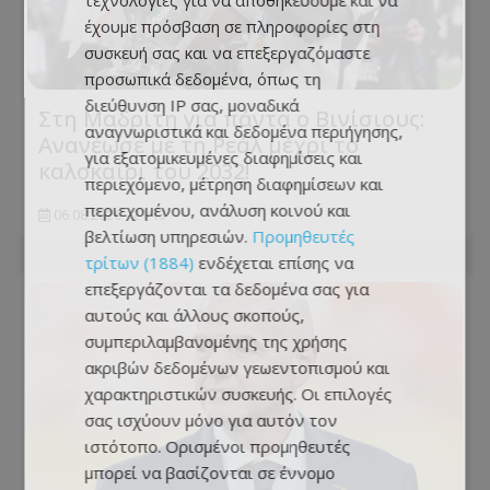
τεχνολογίες για να αποθηκεύουμε και να
έχουμε πρόσβαση σε πληροφορίες στη
συσκευή σας και να επεξεργαζόμαστε
προσωπικά δεδομένα, όπως τη
διεύθυνση IP σας, μοναδικά
Στη Μαδρίτη για πάντα ο Βινίσιους:
αναγνωριστικά και δεδομένα περιήγησης,
Ανανέωσε με τη Ρεάλ μέχρι το
για εξατομικευμένες διαφημίσεις και
καλοκαίρι του 2032!
περιεχόμενο, μέτρηση διαφημίσεων και
περιεχομένου, ανάλυση κοινού και
06.08.2026 - 21:13
βελτίωση υπηρεσιών.
Προμηθευτές
τρίτων (1884)
ενδέχεται επίσης να
επεξεργάζονται τα δεδομένα σας για
αυτούς και άλλους σκοπούς,
συμπεριλαμβανομένης της χρήσης
ακριβών δεδομένων γεωεντοπισμού και
χαρακτηριστικών συσκευής. Οι επιλογές
σας ισχύουν μόνο για αυτόν τον
ιστότοπο. Ορισμένοι προμηθευτές
μπορεί να βασίζονται σε έννομο