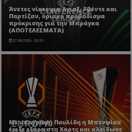
Άνετες νίκες για Άγιαξ, Τβέντε και
Παρτίζαν, οριακό προβάδισμα
πρόκρισης για την Μπράγκα
(ΑΠΟΤΕΛΕΣΜΑΤΑ)
07.08.2026 - 00:20
Με υπογραφή Παυλίδη η Μπενφίκα
έριξε εξάρα στη Χαρτς και κλείδωσε