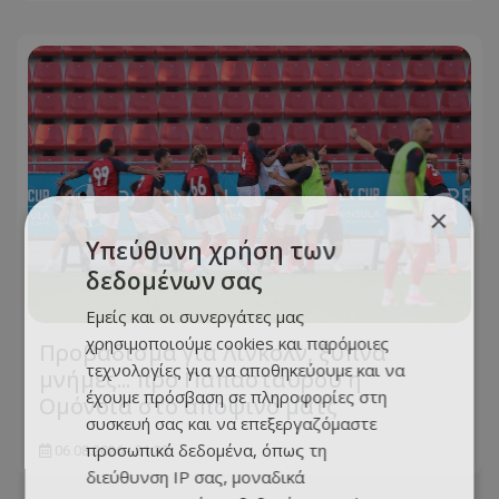
×
Υπεύθυνη χρήση των
δεδομένων σας
Εμείς και οι συνεργάτες μας
χρησιμοποιούμε cookies και παρόμοιες
Προβάδισμα για Λίνκολν, ξυπνά
τεχνολογίες για να αποθηκεύουμε και να
μνήμες... προ Παπασταύρου η
έχουμε πρόσβαση σε πληροφορίες στη
Ομόνοια στο αποψινό ματς
συσκευή σας και να επεξεργαζόμαστε
προσωπικά δεδομένα, όπως τη
06.08.2026 - 21:33
διεύθυνση IP σας, μοναδικά