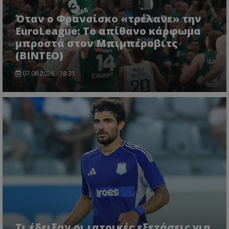
Όταν ο Φρανσίσκο «τρέλανε» την
EuroLeague: Το απίθανο κάρφωμα
μπροστά στον Μπιμπέροβιτς
(ΒΙΝΤΕΟ)
07.08.2026 - 18:31
Τι έδειξαν οι ιατρικές εξετάσεις για