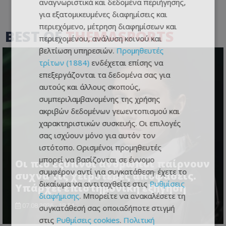
αναγνωριστικά και δεδομένα περιήγησης,
για εξατομικευμένες διαφημίσεις και
περιεχόμενο, μέτρηση διαφημίσεων και
BEST OF
THEMASPORTS
περιεχομένου, ανάλυση κοινού και
βελτίωση υπηρεσιών.
Προμηθευτές
τρίτων (1884)
ενδέχεται επίσης να
επεξεργάζονται τα δεδομένα σας για
αυτούς και άλλους σκοπούς,
συμπεριλαμβανομένης της χρήσης
ακριβών δεδομένων γεωεντοπισμού και
χαρακτηριστικών συσκευής. Οι επιλογές
σας ισχύουν μόνο για αυτόν τον
ιστότοπο. Ορισμένοι προμηθευτές
μπορεί να βασίζονται σε έννομο
Οι πιο έξυπνοι άνθρωποι παίρνουν
συμφέρον αντί για συγκατάθεση· έχετε το
συχνά τις χειρότερες αποφάσεις.
δικαίωμα να αντιταχθείτε στις
Ρυθμίσεις
Υπάρχει επιστημονική εξήγηση
διαφήμισης
. Μπορείτε να ανακαλέσετε τη
07.08.2026 - 18:54
συγκατάθεσή σας οποιαδήποτε στιγμή
στις
Ρυθμίσεις cookies
.
Πολιτική