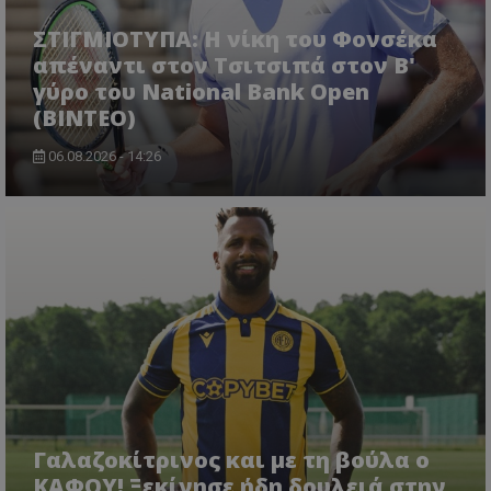
ΣΤΙΓΜΙΟΤΥΠΑ: Η νίκη του Φονσέκα
απέναντι στον Τσιτσιπά στον Β'
γύρο του National Bank Open
(ΒΙΝΤΕΟ)
06.08.2026 - 14:26
Γαλαζοκίτρινος και με τη βούλα ο
ΚΑΦΟΥ! Ξεκίνησε ήδη δουλειά στην