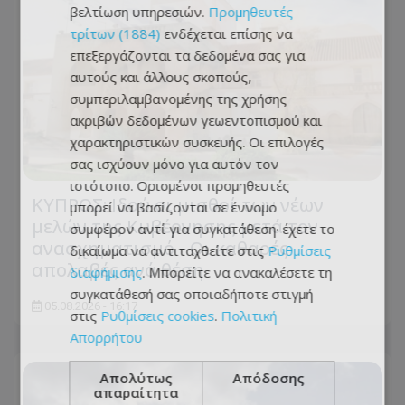
βελτίωση υπηρεσιών.
Προμηθευτές
τρίτων (1884)
ενδέχεται επίσης να
επεξεργάζονται τα δεδομένα σας για
αυτούς και άλλους σκοπούς,
συμπεριλαμβανομένης της χρήσης
ακριβών δεδομένων γεωεντοπισμού και
χαρακτηριστικών συσκευής. Οι επιλογές
σας ισχύουν μόνο για αυτόν τον
ιστότοπο. Ορισμένοι προμηθευτές
ΚΥΠΡΟΣ: Ιδού οι μισθοί των νέων
μπορεί να βασίζονται σε έννομο
μελών της Κυβέρνησης μετά τον
συμφέρον αντί για συγκατάθεση· έχετε το
ανασχηματισμό - Οι καθαρές
δικαίωμα να αντιταχθείτε στις
Ρυθμίσεις
απολαβές ανά θέση
διαφήμισης
. Μπορείτε να ανακαλέσετε τη
συγκατάθεσή σας οποιαδήποτε στιγμή
05.08.2026 - 16:17
στις
Ρυθμίσεις cookies
.
Πολιτική
Απορρήτου
Απολύτως
Απόδοσης
απαραίτητα