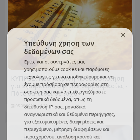
×
Υπεύθυνη χρήση των
δεδομένων σας
Εμείς και οι συνεργάτες μας
χρησιμοποιούμε cookies και παρόμοιες
τεχνολογίες για να αποθηκεύουμε και να
ΚΥΠΡΟΣ: Νέα κίτρινη προειδοποίηση
έχουμε πρόσβαση σε πληροφορίες στη
για εξαιρετικά υψηλές θερμοκρασίες -
συσκευή σας και να επεξεργαζόμαστε
Πότε θα τεθεί σε ισχύ
προσωπικά δεδομένα, όπως τη
05.08.2026 - 16:28
διεύθυνση IP σας, μοναδικά
αναγνωριστικά και δεδομένα περιήγησης,
για εξατομικευμένες διαφημίσεις και
περιεχόμενο, μέτρηση διαφημίσεων και
περιεχομένου, ανάλυση κοινού και