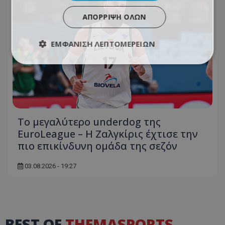
ΑΠΌΡΡΙΨΗ ΌΛΩΝ
ΕΜΦΆΝΙΣΗ ΛΕΠΤΟΜΕΡΕΙΏΝ
Το μεγαλύτερο underdog της
EuroLeague – Η Ζαλγκίρις έχτισε την
πιο επικίνδυνη ομάδα της σεζόν
03.08.2026 - 19:27
BEST OF
THEMASPORTS