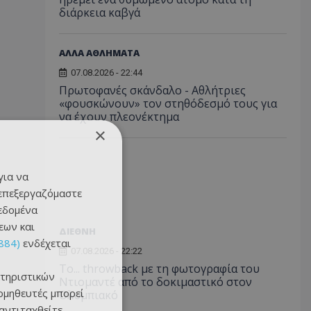
διάρκεια καβγά
ΑΛΛΑ ΑΘΛΗΜΑΤΑ
07.08.2026 - 22:44
Πρωτοφανές σκάνδαλο - Aθλήτριες
«φουσκώνουν» τον στηθόδεσμό τους για
να έχουν πλεονέκτημα
×
για να
 επεξεργαζόμαστε
δεδομένα
εων και
ΔΙΕΘΝΗ
884)
ενδέχεται
07.08.2026 - 22:22
Το... throwback με τη φωτογραφία του
τηριστικών
Ντιομαντέ από το δοκιμαστικό στον
ομηθευτές μπορεί
Ολυμπιακό
 αντιταχθείτε