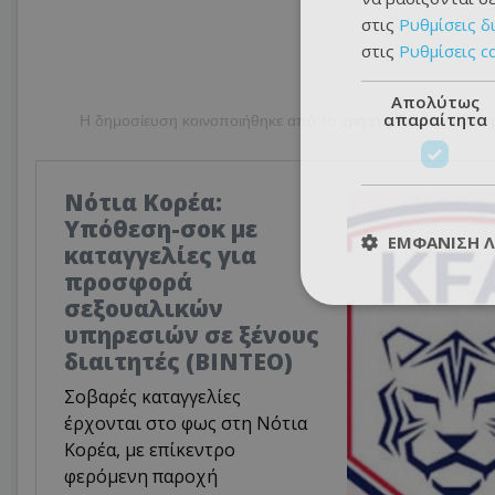
στις
Ρυθμίσεις δ
στις
Ρυθμίσεις c
Απολύτως
απαραίτητα
Η δημοσίευση κοινοποιήθηκε από το χρήστη Pauline (@pop
Νότια Κορέα:
Υπόθεση-σοκ με
ΕΜΦΆΝΙΣΗ 
καταγγελίες για
προσφορά
σεξουαλικών
υπηρεσιών σε ξένους
διαιτητές (BINTEO)
Σοβαρές καταγγελίες
έρχονται στο φως στη Νότια
Κορέα, με επίκεντρο
φερόμενη παροχή