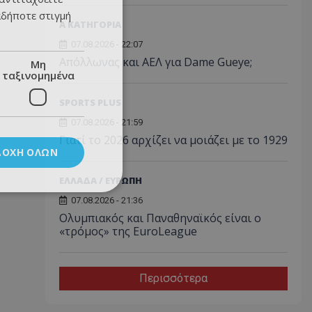
αδήποτε στιγμή
Α ΚΑΤΗΓΟΡΙΑ
07.08.2026 - 22:07
Απόλλωνας και ΑΕΛ για Dame Gueye;
Μη
ταξινομημένα
SPORTS PLUS
07.08.2026 - 21:59
Γιατί το 2026 αρχίζει να μοιάζει με το 1929
ΔΟΧΉ ΌΛΩΝ
ΕΛΛΑΔΑ / ΕΥΡΩΠΗ
07.08.2026 - 21:36
Ολυμπιακός και Παναθηναϊκός είναι ο
«τρόμος» της EuroLeague
Περισσότερα