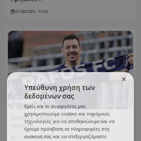
07.08.2026 - 12:26
×
Υπεύθυνη χρήση των
δεδομένων σας
Εμείς και οι συνεργάτες μας
χρησιμοποιούμε cookies και παρόμοιες
Ελπίζει ότι θα τα βάζουν στην
τεχνολογίες για να αποθηκεύουμε και να
Λεμεσό…
έχουμε πρόσβαση σε πληροφορίες στη
συσκευή σας και να επεξεργαζόμαστε
07.08.2026 - 10:50