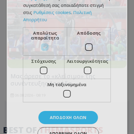
συγκατάθεσή σας οποιαδήποτε στιγμή
στις
Ρυθμίσεις cookies
.
Πολιτική
Απορρήτου
Απολύτως
Απόδοσης
απαραίτητα
Στόχευσης
Λειτουργικότητας
Μας άρεσε το «κλείσιμο» της
συνέντευξης Λοσάδα…
Μη ταξινομημένα
06.08.2026 - 08:19
ΑΠΟΔΟΧΉ ΌΛΩΝ
BEST OF
THEMASPORTS
ΑΠΌΡΡΙΨΗ ΌΛΩΝ