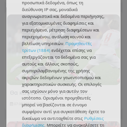
προσωπικά δεδομένα, όπως τη
διεύθυνση IP σας, μοναδικά
αναγνωριστικά και δεδομένα περιήγησης,
για εξατομικευμένες διαφημίσεις και
περιεχόμενο, μέτρηση διαφημίσεων και
περιεχομένου, ανάλυση κοινού και
βελτίωση υπηρεσιών.
Προμηθευτές
τρίτων (1884)
ενδέχεται επίσης να
επεξεργάζονται τα δεδομένα σας για
αυτούς και άλλους σκοπούς,
συμπεριλαμβανομένης της χρήσης
ακριβών δεδομένων γεωεντοπισμού και
χαρακτηριστικών συσκευής. Οι επιλογές
σας ισχύουν μόνο για αυτόν τον
Θα κάψει καρδιές ο Μουράτ…
ιστότοπο. Ορισμένοι προμηθευτές
07.08.2026 - 10:28
μπορεί να βασίζονται σε έννομο
συμφέρον αντί για συγκατάθεση· έχετε το
δικαίωμα να αντιταχθείτε στις
Ρυθμίσεις
διαφήμισης
. Μπορείτε να ανακαλέσετε τη