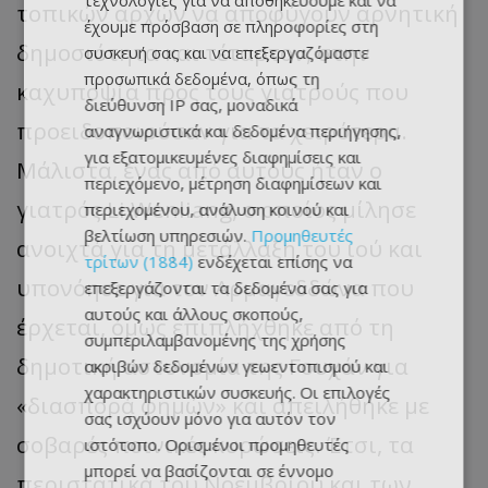
τεχνολογίες για να αποθηκεύουμε και να
τοπικών αρχών να αποφύγουν αρνητική
έχουμε πρόσβαση σε πληροφορίες στη
δημοσιότητα και τέταρτον, στην
συσκευή σας και να επεξεργαζόμαστε
προσωπικά δεδομένα, όπως τη
καχυποψία προς τους γιατρούς που
διεύθυνση IP σας, μοναδικά
προειδοποιούσαν για τα χειρότερα.
αναγνωριστικά και δεδομένα περιήγησης,
για εξατομικευμένες διαφημίσεις και
Μάλιστα, ένας από αυτούς ήταν ο
περιεχόμενο, μέτρηση διαφημίσεων και
γιατρός Li Wenliang, ο οποίος μίλησε
περιεχομένου, ανάλυση κοινού και
βελτίωση υπηρεσιών.
Προμηθευτές
ανοιχτά για τη μετάλλαξη του ιού και
τρίτων (1884)
ενδέχεται επίσης να
υπονόησε για τον Αρμαγεδδώνα που
επεξεργάζονται τα δεδομένα σας για
αυτούς και άλλους σκοπούς,
έρχεται, όμως επιπλήχθηκε από τη
συμπεριλαμβανομένης της χρήσης
δημοτική αστυνομία της Γουχάν για
ακριβών δεδομένων γεωεντοπισμού και
χαρακτηριστικών συσκευής. Οι επιλογές
«διασπορά φημών» και απειλήθηκε με
σας ισχύουν μόνο για αυτόν τον
σοβαρές ποινικές κυρώσεις. Έτσι, τα
ιστότοπο. Ορισμένοι προμηθευτές
μπορεί να βασίζονται σε έννομο
περιστατικά του Νοεμβρίου και των