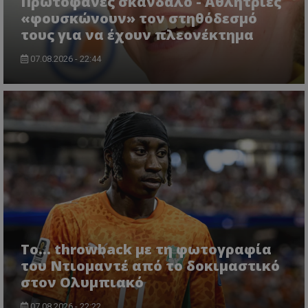
Πρωτοφανές σκάνδαλο - Aθλήτριες
«φουσκώνουν» τον στηθόδεσμό
τους για να έχουν πλεονέκτημα
07.08.2026 - 22:44
Το... throwback με τη φωτογραφία
του Ντιομαντέ από το δοκιμαστικό
στον Ολυμπιακό
07.08.2026 - 22:22