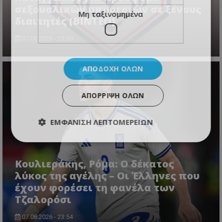
σεξουαλικών υπηρεσιών σε ξένους
Μη ταξινομημένα
διαιτητές (BINTEO)
07.08.2026 - 23:59
ΑΠΟΔΟΧΉ ΌΛΩΝ
ΑΠΌΡΡΙΨΗ ΌΛΩΝ
ΕΜΦΆΝΙΣΗ ΛΕΠΤΟΜΕΡΕΙΏΝ
Κουλιεράκης, Ρόμα: Ο δέκατος
λύκος της αγέλης – Οι Έλληνες που
έχουν φορέσει τη φανέλα των
Τζαλορόσι
07.08.2026 - 23:54