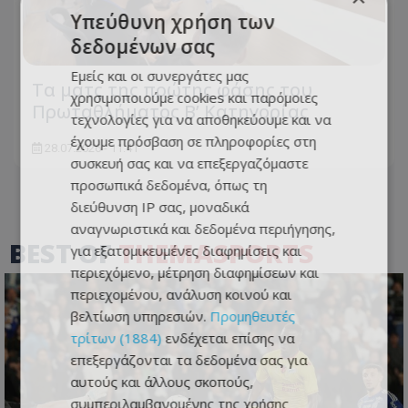
Υπεύθυνη χρήση των
δεδομένων σας
Εμείς και οι συνεργάτες μας
Τα ματς της πρώτης φάσης του
χρησιμοποιούμε cookies και παρόμοιες
Πρωταθλήματος Β’ Κατηγορίας
τεχνολογίες για να αποθηκεύουμε και να
έχουμε πρόσβαση σε πληροφορίες στη
28.07.2026 - 11:41
συσκευή σας και να επεξεργαζόμαστε
προσωπικά δεδομένα, όπως τη
διεύθυνση IP σας, μοναδικά
αναγνωριστικά και δεδομένα περιήγησης,
BEST OF
THEMASPORTS
για εξατομικευμένες διαφημίσεις και
περιεχόμενο, μέτρηση διαφημίσεων και
περιεχομένου, ανάλυση κοινού και
βελτίωση υπηρεσιών.
Προμηθευτές
τρίτων (1884)
ενδέχεται επίσης να
επεξεργάζονται τα δεδομένα σας για
αυτούς και άλλους σκοπούς,
συμπεριλαμβανομένης της χρήσης