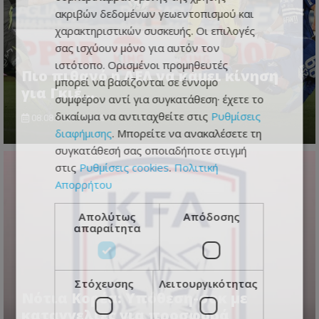
ακριβών δεδομένων γεωεντοπισμού και
χαρακτηριστικών συσκευής. Οι επιλογές
σας ισχύουν μόνο για αυτόν τον
ιστότοπο. Ορισμένοι προμηθευτές
Πιο πιθανό η ΑΕΛ να κάμει κίνηση
μπορεί να βασίζονται σε έννομο
για Γκιέ…
συμφέρον αντί για συγκατάθεση· έχετε το
δικαίωμα να αντιταχθείτε στις
Ρυθμίσεις
08.08.2026 - 08:35
διαφήμισης
. Μπορείτε να ανακαλέσετε τη
συγκατάθεσή σας οποιαδήποτε στιγμή
στις
Ρυθμίσεις cookies
.
Πολιτική
Απορρήτου
Απολύτως
Απόδοσης
απαραίτητα
Στόχευσης
Λειτουργικότητας
Νότια Κορέα: Υπόθεση-σοκ με
καταγγελίες για προσφορά