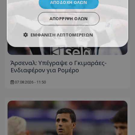
ΑΠΟΔΟΧΉ ΌΛΩΝ
ΑΠΌΡΡΙΨΗ ΌΛΩΝ
ΕΜΦΆΝΙΣΗ ΛΕΠΤΟΜΕΡΕΙΏΝ
Άρσεναλ: Υπέγραψε ο Γκιμαράες-
Ενδιαφέρον για Ρομέρο
07.08.2026 - 11:50