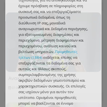
τεχνολογίες για να αποθηκεύουμε και να
έχουμε πρόσβαση σε πληροφορίες στη
συσκευή σας και να επεξεργαζόμαστε
προσωπικά δεδομένα, όπως τη
διεύθυνση IP σας, μοναδικά
αναγνωριστικά και δεδομένα περιήγησης,
για εξατομικευμένες διαφημίσεις και
περιεχόμενο, μέτρηση διαφημίσεων και
περιεχομένου, ανάλυση κοινού και
βελτίωση υπηρεσιών.
Προμηθευτές
τρίτων (1884)
ενδέχεται επίσης να
επεξεργάζονται τα δεδομένα σας για
αυτούς και άλλους σκοπούς,
συμπεριλαμβανομένης της χρήσης
Ανακοινώθηκε ο Μπαλόγκουν
ακριβών δεδομένων γεωεντοπισμού και
χαρακτηριστικών συσκευής. Οι επιλογές
07.08.2026 - 16:20
σας ισχύουν μόνο για αυτόν τον
ιστότοπο. Ορισμένοι προμηθευτές
μπορεί να βασίζονται σε έννομο