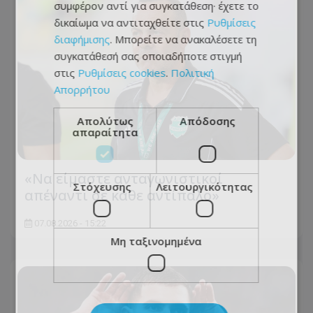
συμφέρον αντί για συγκατάθεση· έχετε το
δικαίωμα να αντιταχθείτε στις
Ρυθμίσεις
διαφήμισης
. Μπορείτε να ανακαλέσετε τη
συγκατάθεσή σας οποιαδήποτε στιγμή
στις
Ρυθμίσεις cookies
.
Πολιτική
Απορρήτου
Απολύτως
Απόδοσης
απαραίτητα
«Να είμαστε ανταγωνιστικοί
Στόχευσης
Λειτουργικότητας
απέναντι σε κάθε αντίπαλο»
07.08.2026 - 15:22
Μη ταξινομημένα