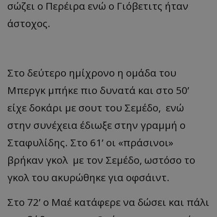
σώζει ο Περέιρα ενώ ο Γιόβετιτς ήταν
άστοχος.
Στο δεύτερο ημίχρονο η ομάδα του
Μπεργκ μπήκε πιο δυνατά και στο 50’
είχε δοκάρι με σουτ του Σεμέδο, ενώ
στην συνέχεια έδιωξε στην γραμμή ο
Σταφυλίδης. Στο 61’ οι «πράσινοι»
βρήκαν γκολ με τον Σεμέδο, ωστόσο το
γκολ του ακυρώθηκε για οφσάιντ.
Στο 72’ ο Μαέ κατάφερε να δώσει και πάλι