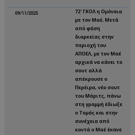
72' ΓΚΟΛ η Ομόνοια
09/11/2025
με τον Μαέ. Μετά
από φάση
διαρκείας στην
περιοχή του
ΑΠΟΕΛ, με τον Μαέ
αρχικά να κάνει το
σουτ αλλά
απέκρουσε ο
Περέιρα, νέο σουτ
του Μάριτς, πάνω
στη γραμμή έδιωξε
ο Τομάς και στην
συνέχεια από
κοντά ο Μαέ έκανε