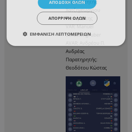
4ος Διαιτητής:
ΑΠΟΔΟΧΉ ΌΛΩΝ
Χατζηγεωργίου
Παναγιώτης
ΑΠΌΡΡΙΨΗ ΌΛΩΝ
VAR: Manuel
ΕΜΦΆΝΙΣΗ ΛΕΠΤΟΜΕΡΕΙΏΝ
Schuttengruber
AVAR: Ανδρέου Π.
Ανδρέας
Παρατηρητής:
Θεοδότου Κώστας