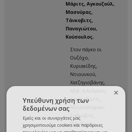
Μάριτς, Αγκουζούλ,
Μασούρας,
Τάνκοβιτς,
Παναγιώτου,
Κούσουλος.
Στον πάγκο οι
Ουζόχο,
Κυριακίδης,
Ντιουνκού,
Χατζηγιοβάνης,
Μαέ, Α.Ανδρέου,
×
Χαμάς, Σίμιτς,
Υπεύθυνη χρήση των
Μουσιαλόφσκι,
δεδομένων σας
Εράκοβιτς,
Εμείς και οι συνεργάτες μας
Π.Ανδρέου,
χρησιμοποιούμε cookies και παρόμοιες