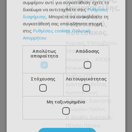
συμφέρον αντί για συγκατάθεση· έχετε το
Πουρσαϊτίδης,
δικαίωμα να αντιταχθείτε στις
Ρυθμίσεις
Μέουρερ,
διαφήμισης
. Μπορείτε να ανακαλέσετε τη
Γιαννακού,
συγκατάθεσή σας οποιαδήποτε στιγμή
Κούτσακος.
στις
Ρυθμίσεις cookies
.
Πολιτική
Απορρήτου
Κυριακή, 9 Νοεμβρίου
Απολύτως
19:00 Ομόνοια
Απόδοσης
απαραίτητα
Λευκωσίας – ΑΠΟΕΛ
Λευκωσίας
Στάδιο: ΓΣΠ
Στόχευσης
Λειτουργικότητας
Διαιτητής: Φελλάς
Κωνσταντίνος
Α’ Βοηθός Διαιτητής:
Μη ταξινομημένα
Γεωργίου Παύλος
Β' Βοηθός Διαιτητής:
Πέτρου Πέτρος