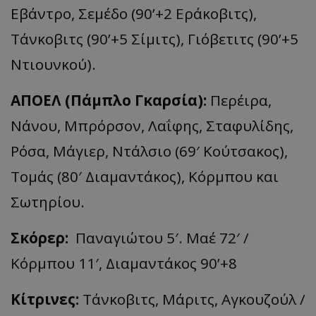
Εβάντρο, Σεμέδο (90’+2 Εράκοβιτς),
Τάνκοβιτς (90’+5 Σίμιτς), Γιόβετιτς (90’+5
Ντιουνκού).
ΑΠΟΕΛ (Πάμπλο Γκαρσία):
Περέιρα,
Νάνου, Μπρόρσον, Λαΐφης, Σταφυλίδης,
Ρόσα, Μάγιερ, Ντάλσιο (69′ Κούτσακος),
Τομάς (80′ Διαμαντάκος), Κόρμπου και
Σωτηρίου.
Σκόρερ
:
Παναγιώτου 5′. Μαέ 72′ /
Κόρμπου 11′, Διαμαντάκος 90’+8
Kίτρινες
:
Τάνκοβιτς, Μάριτς, Αγκουζούλ /