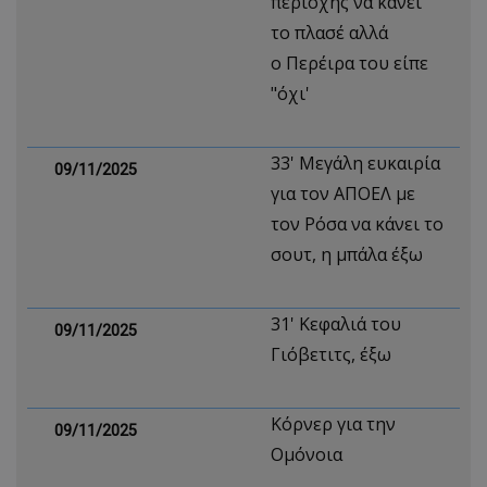
περιοχής να κάνει
το πλασέ αλλά
ο Περέιρα του είπε
"όχι'
33' Μεγάλη ευκαιρία
09/11/2025
για τον ΑΠΟΕΛ με
τον Ρόσα να κάνει το
σουτ, η μπάλα έξω
31' Κεφαλιά του
09/11/2025
Γιόβετιτς, έξω
Κόρνερ για την
09/11/2025
Ομόνοια