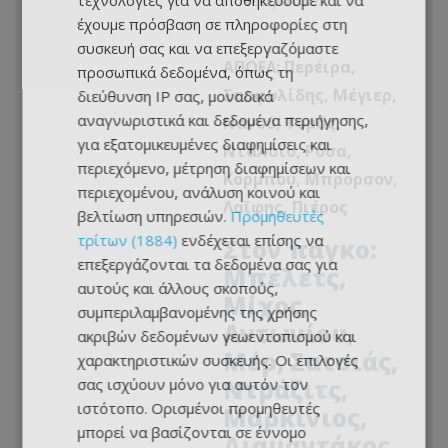
Νεοφύτου.
τεχνολογίες για να αποθηκεύουμε και να
έχουμε πρόσβαση σε πληροφορίες στη
συσκευή σας και να επεξεργαζόμαστε
ΑΠΟΕΛ: Περέιρα,
προσωπικά δεδομένα, όπως τη
Σταφυλίδης, Μέγιερ,
διεύθυνση IP σας, μοναδικά
αναγνωριστικά και δεδομένα περιήγησης,
Νανού, Τομάς,
για εξατομικευμένες διαφημίσεις και
Ντάλσιο, Ρόσα,
περιεχόμενο, μέτρηση διαφημίσεων και
Κόρμπου, Μπρόρσον,
περιεχομένου, ανάλυση κοινού και
Λαϊφης, Πιέρος
βελτίωση υπηρεσιών.
Προμηθευτές
τρίτων (1884)
ενδέχεται επίσης να
Στον πάγκο:
επεξεργάζονται τα δεδομένα σας για
Μπέλετς,
αυτούς και άλλους σκοπούς,
Μίχος,
συμπεριλαμβανομένης της χρήσης
Αντωνίου,
ακριβών δεδομένων γεωεντοπισμού και
Μέρ, Σατσιάς,
χαρακτηριστικών συσκευής. Οι επιλογές
Ντράζιτς,
σας ισχύουν μόνο για αυτόν τον
ιστότοπο. Ορισμένοι προμηθευτές
Μαρκίνιος,
μπορεί να βασίζονται σε έννομο
Διαμαντάκος,