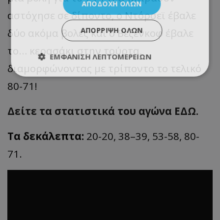
ΑΠΟΔΟΧΉ ΌΛΩΝ
αστόχησε σε δίποντο, ο Ντόρσεϊ έβαλε
ΑΠΌΡΡΙΨΗ ΌΛΩΝ
δύο ακόμα βολές και ο Βεζένκοφ έβαλε
το… κερασάκι στην τούρτα,
ΕΜΦΆΝΙΣΗ ΛΕΠΤΟΜΕΡΕΙΏΝ
διαμορφώνοντας με τρίποντο το τελικό
80-71!
Δείτε τα στατιστικά του αγώνα ΕΔΩ.
Τα δεκάλεπτα:
20-20, 38–39, 53-58, 80-
71.