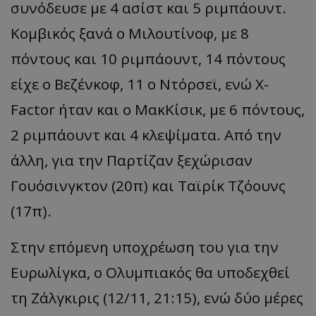
συνόδευσε με 4 ασίστ και 5 ριμπάουντ.
Κομβικός ξανά ο Μιλουτίνοφ, με 8
πόντους και 10 ριμπάουντ, 14 πόντους
είχε ο Βεζένκοφ, 11 ο Ντόρσεϊ, ενώ X-
Factor ήταν και ο ΜακΚίσικ, με 6 πόντους,
2 ριμπάουντ και 4 κλεψίματα. Από την
άλλη, για την Παρτίζαν ξεχώρισαν
Γουόσινγκτον (20π) και Ταϊρίκ Τζόουνς
(17π).
Στην επόμενη υποχρέωση του για την
Ευρωλίγκα, ο Ολυμπιακός θα υποδεχθεί
τη Ζάλγκιρις (12/11, 21:15), ενώ δύο μέρες