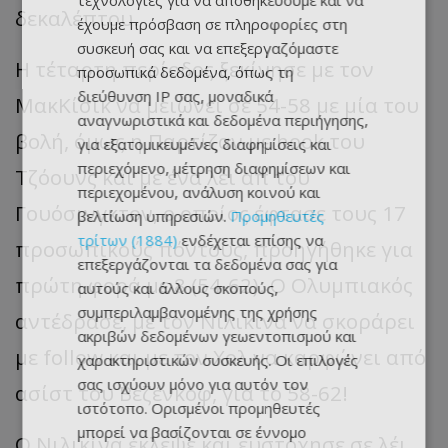
τεχνολογίες για να αποθηκεύουμε και να
δεκαλέπτου.
έχουμε πρόσβαση σε πληροφορίες στη
συσκευή σας και να επεξεργαζόμαστε
Η τέταρτη περίοδος ξεκίνησε με τον
προσωπικά δεδομένα, όπως τη
διεύθυνση IP σας, μοναδικά
ΜακΚίσικ να μειώνει σε 54-58 με μία του
αναγνωριστικά και δεδομένα περιήγησης,
βολή, όμως η Παρτίζαν με hook του
για εξατομικευμένες διαφημίσεις και
περιεχόμενο, μέτρηση διαφημίσεων και
Τζόουνς και με ένα λέι απ του
περιεχομένου, ανάλυση κοινού και
Γουόσινγκτον, ο οποίος έφτασε τους 17
βελτίωση υπηρεσιών.
Προμηθευτές
τρίτων (1884)
ενδέχεται επίσης να
προσωπικούς πόντους, προηγήθηκε για
επεξεργάζονται τα δεδομένα σας για
πρώτη φορά με 8 (54-62). Ο Ολυμπιακός
αυτούς και άλλους σκοπούς,
συμπεριλαμβανομένης της χρήσης
αντέδρασε, με τον Νιλικίνα να σκοράρει
ακριβών δεδομένων γεωεντοπισμού και
με follow και με τον Χολ να καρφώνει από
χαρακτηριστικών συσκευής. Οι επιλογές
σας ισχύουν μόνο για αυτόν τον
ασίστ του Βεζένκοφ, για το 58-62!
ιστότοπο. Ορισμένοι προμηθευτές
μπορεί να βασίζονται σε έννομο
Ο Νιλικίνα έκλεψε και ευστόχησε σε λέι