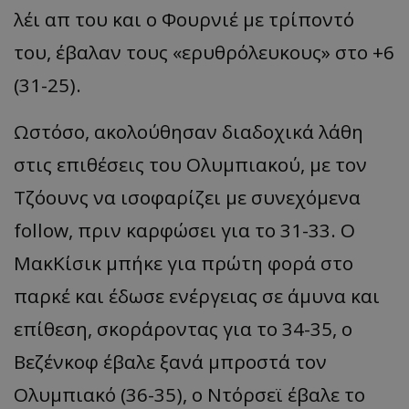
λέι απ του και ο Φουρνιέ με τρίποντό
του, έβαλαν τους «ερυθρόλευκους» στο +6
(31-25).
Ωστόσο, ακολούθησαν διαδοχικά λάθη
στις επιθέσεις του Ολυμπιακού, με τον
Τζόουνς να ισοφαρίζει με συνεχόμενα
follow, πριν καρφώσει για το 31-33. Ο
ΜακΚίσικ μπήκε για πρώτη φορά στο
παρκέ και έδωσε ενέργειας σε άμυνα και
επίθεση, σκοράροντας για το 34-35, ο
Βεζένκοφ έβαλε ξανά μπροστά τον
Ολυμπιακό (36-35), ο Ντόρσεϊ έβαλε το