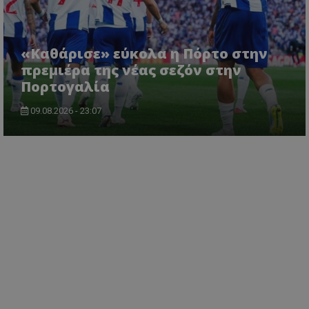
«Καθάρισε» εύκολα η Πόρτο στην
πρεμιέρα της νέας σεζόν στην
Πορτογαλία
09.08.2026 - 23:07