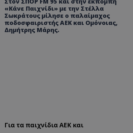
Στον ΣΠΟΡ FM 95 και στην εκπομπή
«Κάνε Παιχνίδι» με την Στέλλα
Σωκράτους μίλησε ο παλαίμαχος
ποδοσφαιριστής ΑΕΚ και Ομόνοιας,
Δημήτρης Μάρης.
Για τα παιχνίδια ΑΕΚ και