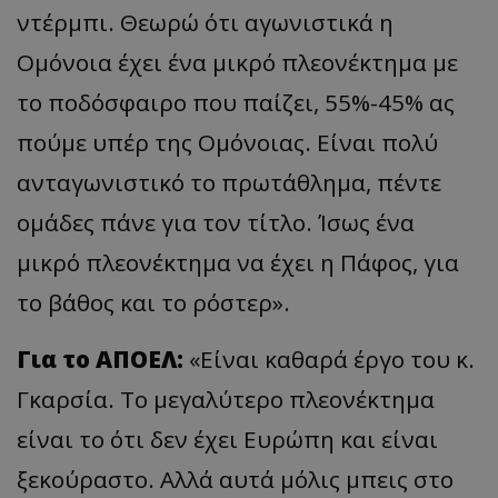
ντέρμπι. Θεωρώ ότι αγωνιστικά η
Ομόνοια έχει ένα μικρό πλεονέκτημα με
το ποδόσφαιρο που παίζει, 55%-45% ας
πούμε υπέρ της Ομόνοιας. Είναι πολύ
ανταγωνιστικό το πρωτάθλημα, πέντε
ομάδες πάνε για τον τίτλο. Ίσως ένα
μικρό πλεονέκτημα να έχει η Πάφος, για
το βάθος και το ρόστερ».
Για το ΑΠΟΕΛ
:
«Είναι καθαρά έργο του κ.
Γκαρσία. Το μεγαλύτερο πλεονέκτημα
είναι το ότι δεν έχει Ευρώπη και είναι
ξεκούραστο. Αλλά αυτά μόλις μπεις στο