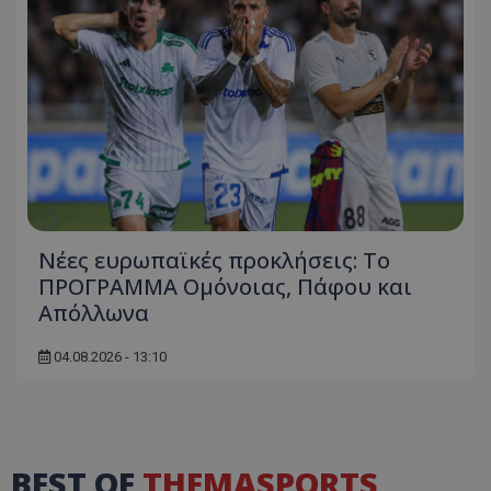
Νέες ευρωπαϊκές προκλήσεις: Το
ΠΡΟΓΡΑΜΜΑ Ομόνοιας, Πάφου και
Απόλλωνα
04.08.2026 - 13:10
BEST OF
THEMASPORTS