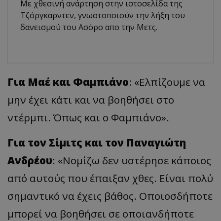
Με χθεσινή ανάρτηση στην ιστοσελίδα της
Τζόργκαρντεν, γνωστοποιούν την λήξη του
δανεισμού του Ασόρο απο την Μετς.
Για Μαέ και Φαμπιάνο
: «Ελπίζουμε να
μην έχει κάτι και να βοηθήσει στο
ντέρμπι. Όπως και ο Φαμπιάνο».
Για τον Σίμιτς και τον Παναγιώτη
Ανδρέου
: «Νομίζω δεν υστέρησε κάποιος
από αυτούς που έπαιξαν χθες. Είναι πολύ
σημαντικό να έχεις βάθος. Οποιοσδήποτε
μπορεί να βοηθήσει σε οποιανδήποτε