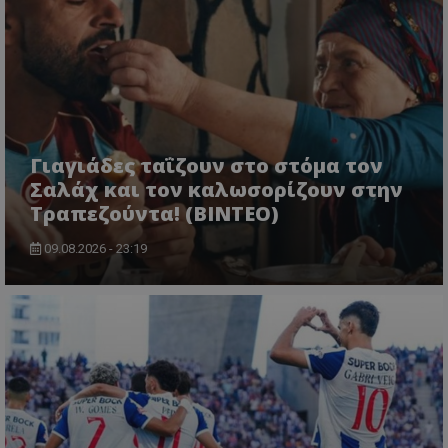
Γιαγιάδες ταΐζουν στο στόμα τον
Σαλάχ και τον καλωσορίζουν στην
Τραπεζούντα! (ΒΙΝΤΕΟ)
09.08.2026 - 23:19