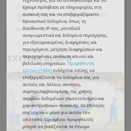
τεχνολογίες για να αποθηκεύουμε και να
έχουμε πρόσβαση σε πληροφορίες στη
ΕΠΌΜΕΝΟ ΆΡΘΡΟ
συσκευή σας και να επεξεργαζόμαστε
Πρώτος ο Σάββας Κωνσταντίνου στην
ΑΠΕΑ...
προσωπικά δεδομένα, όπως τη
διεύθυνση IP σας, μοναδικά
07.11.2025 - 11:28
αναγνωριστικά και δεδομένα περιήγησης,
για εξατομικευμένες διαφημίσεις και
περιεχόμενο, μέτρηση διαφημίσεων και
ΣΧΕΤΙΚΑ ΑΡΘΡΑ
περιεχομένου, ανάλυση κοινού και
βελτίωση υπηρεσιών.
Προμηθευτές
τρίτων (1884)
ενδέχεται επίσης να
επεξεργάζονται τα δεδομένα σας για
αυτούς και άλλους σκοπούς,
συμπεριλαμβανομένης της χρήσης
ακριβών δεδομένων γεωεντοπισμού και
χαρακτηριστικών συσκευής. Οι επιλογές
σας ισχύουν μόνο για αυτόν τον
ιστότοπο. Ορισμένοι προμηθευτές
μπορεί να βασίζονται σε έννομο