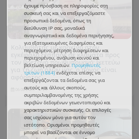
έχουμε πρόσβαση σε πληροφορίες στη
συσκευή σας και να επεξεργαζόμαστε
προσωπικά δεδομένα, όπως τη
διεύθυνση IP σας, μοναδικά
αναγνωριστικά και δεδομένα περιήγησης,
για εξατομικευμένες διαφημίσεις και
Κολυμβητής με καρκίνο στον
περιεχόμενο, μέτρηση διαφημίσεων και
εγκέφαλο ξέσπασε σε κλάματα προς
περιεχομένου, ανάλυση κοινού και
τον Βρετανό πρωθυπουργό: Ικετεύω
βελτίωση υπηρεσιών.
Προμηθευτές
για τη ζωή όλων μας, ο πόνος είναι
τρίτων (1884)
ενδέχεται επίσης να
αφόρητος
επεξεργάζονται τα δεδομένα σας για
αυτούς και άλλους σκοπούς,
06.08.2026 - 17:26
συμπεριλαμβανομένης της χρήσης
ακριβών δεδομένων γεωεντοπισμού και
χαρακτηριστικών συσκευής. Οι επιλογές
σας ισχύουν μόνο για αυτόν τον
ιστότοπο. Ορισμένοι προμηθευτές
μπορεί να βασίζονται σε έννομο