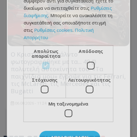
συμφέρον αντί για συγκατάθεση· έχετε το
δικαίωμα να αντιταχθείτε στις
Ρυθμίσεις
διαφήμισης
. Μπορείτε να ανακαλέσετε τη
συγκατάθεσή σας οποιαδήποτε στιγμή
στις
Ρυθμίσεις cookies
.
Πολιτική
Απορρήτου
Απολύτως
Απόδοσης
Ο Κριστιάνο Ρονάλντο
απαραίτητα
φωτογραφήθηκε με τα... 40 (!)
πολυτελή αυτοκίνητα του: «Τα
παιχνίδια μου» έγραψε για τις Ferrari,
Στόχευσης
Λειτουργικότητας
τις McLaren, τις Mercedes και τις
Bugatti
Μη ταξινομημένα
06.08.2026 - 11:24