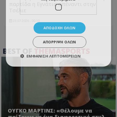
παρτίδα η Εγνάτια απέναντι στην
Τσέλιε
23.07.2026 - 00:10
ΑΠΟΔΟΧΉ ΌΛΩΝ
ΑΠΌΡΡΙΨΗ ΌΛΩΝ
BEST OF
THEMASPORTS
ΕΜΦΆΝΙΣΗ ΛΕΠΤΟΜΕΡΕΙΏΝ
ΟΥΓΚΟ ΜΑΡΤΙΝΣ: «Θέλουμε να
παίξουμε με ένα διαφορετικό στυλ -