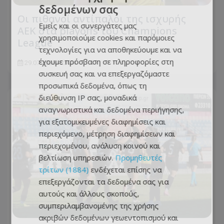
δεδομένων σας
Οι πιθανοί αντίπαλοι της ισχυρής
Εμείς και οι συνεργάτες μας
ΑΕΚ στα playoffs του Champions
χρησιμοποιούμε cookies και παρόμοιες
League
τεχνολογίες για να αποθηκεύουμε και να
έχουμε πρόσβαση σε πληροφορίες στη
29.07.2026 - 23:04
συσκευή σας και να επεξεργαζόμαστε
προσωπικά δεδομένα, όπως τη
διεύθυνση IP σας, μοναδικά
αναγνωριστικά και δεδομένα περιήγησης,
για εξατομικευμένες διαφημίσεις και
περιεχόμενο, μέτρηση διαφημίσεων και
περιεχομένου, ανάλυση κοινού και
βελτίωση υπηρεσιών.
Προμηθευτές
τρίτων (1884)
ενδέχεται επίσης να
επεξεργάζονται τα δεδομένα σας για
αυτούς και άλλους σκοπούς,
συμπεριλαμβανομένης της χρήσης
ακριβών δεδομένων γεωεντοπισμού και