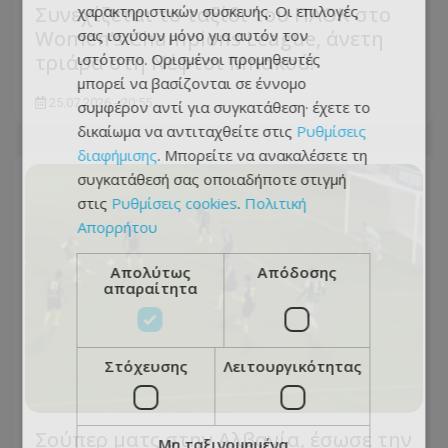
χαρακτηριστικών συσκευής. Οι επιλογές
Συνεχίζεται το ταξίδι του ΠΑΟΚ στο
σας ισχύουν μόνο για αυτόν τον
Women’s Champions League, άνετη
ιστότοπο. Ορισμένοι προμηθευτές
τριάρα στη Νέφτσι Μπακού!
μπορεί να βασίζονται σε έννομο
25.07.2026 - 20:55
συμφέρον αντί για συγκατάθεση· έχετε το
δικαίωμα να αντιταχθείτε στις
Ρυθμίσεις
διαφήμισης
. Μπορείτε να ανακαλέσετε τη
συγκατάθεσή σας οποιαδήποτε στιγμή
στις
Ρυθμίσεις cookies
.
Πολιτική
Απορρήτου
Απολύτως
Απόδοσης
απαραίτητα
Στόχευσης
Λειτουργικότητας
Σούπερ ματς στην Αλβανία, έσωσε την
Μη ταξινομημένα