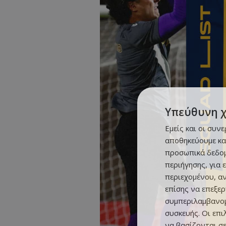
Υπεύθυνη 
Εμείς και οι συν
αποθηκεύουμε κα
προσωπικά δεδομ
περιήγησης, για 
περιεχομένου, α
επίσης να επεξε
συμπεριλαμβανομ
συσκευής. Οι επ
να βασίζονται σε