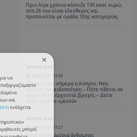
Πριν λίγα χρόνια κόστιζε 130 εκατ. ευρώ,
στα 26 του είναι ελεύθερος και
προπονείται με ομάδα 10ης κατηγορίας
×
SPORTS PLUS
09.08.2026 - 11:33
για να
«Καμίνι» και σήμερα η Κύπρος: Νέα
 επεξεργαζόμαστε
κίτρινη προειδοποίηση – Πότε τίθεται σε
δεδομένα
ισχύ – Πότε έρχονται βροχές – Δείτε
εων και
αναλυτικά το «μενού»
884)
ενδέχεται
SPORTS PLUS
τηριστικών
09.08.2026 - 11:27
ομηθευτές μπορεί
Όταν εκατομμύρια άνθρωποι
 αντιταχθείτε