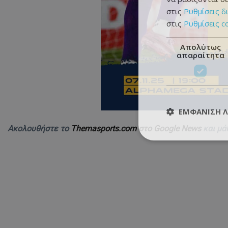
στις
Ρυθμίσεις δ
στις
Ρυθμίσεις c
Απολύτως
απαραίτητα
ΕΜΦΆΝΙΣΗ 
Ακολουθήστε το
Themasports.com στο Google News
και μά