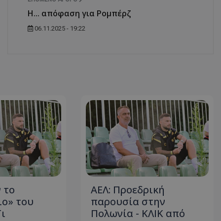
Η... απόφαση για Ρομπέρζ
06.11.2025 - 19:22
 το
ΑΕΛ: Προεδρική
ο» του
παρουσία στην
ι
Πολωνία - ΚΛΙΚ από