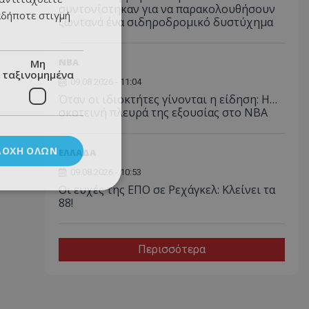
συντονίστηκαν για να παρακολουθήσουν
αδήποτε στιγμή
ζωντανά ένα σιδηροδρομικό δυστύχημα
NBA
Μη
ταξινομημένα
09.08.2026 - 11:04
Όταν οι ιδιοκτήτες γίνονται η είδηση: Η…
σκοτεινή πλευρά της εξουσίας στο NBA
ΔΟΧΉ ΌΛΩΝ
ΕΛΛΑΔΑ
09.08.2026 - 10:53
Οι ευχές της ΕΠΟ σε Ρεχάγκελ: Κλείνει τα
88!
Περισσότερα