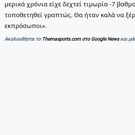
μερικά χρόνια είχε δεχτεί τιμωρία -7 βαθ
τοποθετηθεί γραπτώς. Θα ήταν καλά να ξέρ
εκπρόσωποι».
Ακολουθήστε το
Themasports.com στο Google News
και μά