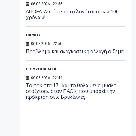
06.08.2026 - 22:55
ΑΠΟΕΛ: Αυτό είναι το λογότυπο των 100
χρόνων!
ΠΑΦΟΣ
06.08.2026 - 22:50
Πρόβλημα και αναγκαστική αλλαγή ο Σέμα
ΓΙΟΥΡΟΠΑ ΛΙΓΚ
06.08.2026 - 22:44
Το σοκ στα 17'' και το θολωμένο μυαλό
στοίχισαν στον ΠΑΟΚ, που μπορεί την
πρόκριση στις Βρυξέλλες