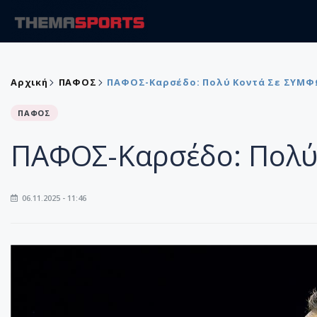
Αρχική
ΠΑΦΟΣ
ΠΑΦΟΣ-Καρσέδο: Πολύ Κοντά Σε ΣΥΜΦ
ΠΑΦΟΣ
ΠΑΦΟΣ-Καρσέδο: Πολύ
06.11.2025 - 11:46