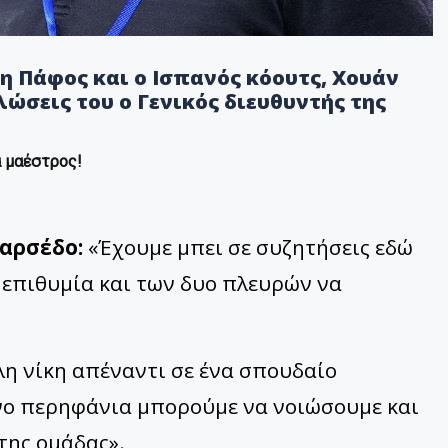
η Πάφος και ο Ισπανός κόουτς, Χουάν
ώσεις του ο Γενικός διευθυντής της
ά μαέστρος!
Καρσέδο:
«Έχουμε μπει σε συζητήσεις εδώ
ή επιθυμία και των δυο πλευρών να
λη νίκη απέναντι σε ένα σπουδαίο
όνο περηφάνια μπορούμε να νοιώσουμε και
 της ομάδας».