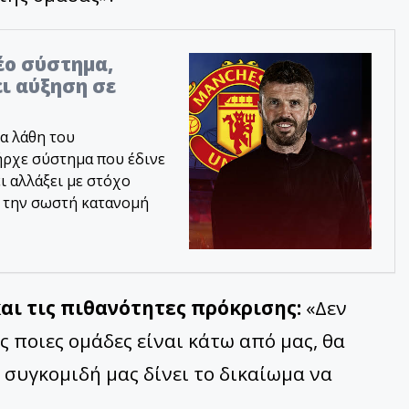
έο σύστημα,
ι αύξηση σε
α λάθη του
ήρχε σύστημα που έδινε
ι αλλάξει με στόχο
ι την σωστή κατανομή
αι τις πιθανότητες πρόκρισης:
«Δεν
 ποιες ομάδες είναι κάτω από μας, θα
 συγκομιδή μας δίνει το δικαίωμα να