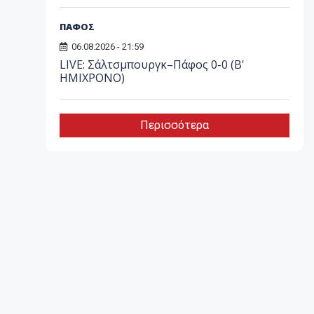
ΠΑΦΟΣ
06.08.2026 - 21:59
LIVE: Σάλτσμπουργκ–Πάφος 0-0 (Β'
ΗΜΙΧΡΟΝΟ)
Περισσότερα