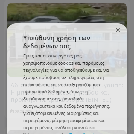
×
Υπεύθυνη χρήση των
δεδομένων σας
Εμείς και οι συνεργάτες μας
χρησιμοποιούμε cookies και παρόμοιες
τεχνολογίες για να αποθηκεύουμε και να
έχουμε πρόσβαση σε πληροφορίες στη
Αδιανόητο σκηνικό στην Ουρουγουάη:
συσκευή σας και να επεξεργαζόμαστε
Η μπάλα βγήκε εκτός γηπέδου και
προσωπικά δεδομένα, όπως τη
προκλήθηκε τρακάρισμα! (BINTEO)
διεύθυνση IP σας, μοναδικά
αναγνωριστικά και δεδομένα περιήγησης,
09.08.2026 - 08:56
για εξατομικευμένες διαφημίσεις και
περιεχόμενο, μέτρηση διαφημίσεων και
περιεχομένου, ανάλυση κοινού και