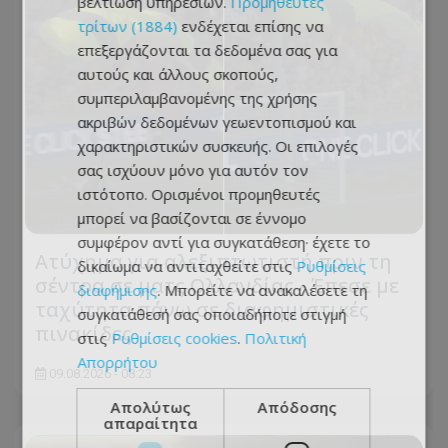
βελτίωση υπηρεσιών.
Προμηθευτές
τρίτων (1884)
ενδέχεται επίσης να
επεξεργάζονται τα δεδομένα σας για
αυτούς και άλλους σκοπούς,
συμπεριλαμβανομένης της χρήσης
ακριβών δεδομένων γεωεντοπισμού και
χαρακτηριστικών συσκευής. Οι επιλογές
σας ισχύουν μόνο για αυτόν τον
ιστότοπο. Ορισμένοι προμηθευτές
μπορεί να βασίζονται σε έννομο
συμφέρον αντί για συγκατάθεση· έχετε το
Ατύχημα για αλεξιπτωτιστή πριν τη
δικαίωμα να αντιταχθείτε στις
Ρυθμίσεις
σέντρα σε ματς Ολλανδίας - Έπεσε με
διαφήμισης
. Μπορείτε να ανακαλέσετε τη
ταχύτητα πάνω σε διαφημιστικές
συγκατάθεσή σας οποιαδήποτε στιγμή
πινακίδες
στις
Ρυθμίσεις cookies
.
Πολιτική
Απορρήτου
09.08.2026 - 08:23
Απολύτως
Απόδοσης
απαραίτητα