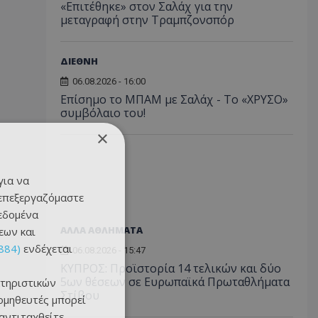
«Επιτέθηκε» στον Σαλάχ για την
μεταγραφή στην Τραμπζονσπόρ
ΔΙΕΘΝΗ
06.08.2026 - 16:00
Επίσημο το ΜΠΑΜ με Σαλάχ - Το «ΧΡΥΣΟ»
συμβόλαιο του!
×
για να
 επεξεργαζόμαστε
δεδομένα
ΑΛΛΑ ΑΘΛΗΜΑΤΑ
εων και
884)
ενδέχεται
06.08.2026 - 15:47
ΚΥΠΡΟΣ: Προϊστορία 14 τελικών και δύο
5ων θέσεων σε Ευρωπαϊκά Πρωταθλήματα
τηριστικών
Στίβου
ομηθευτές μπορεί
 αντιταχθείτε