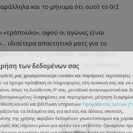
αράλληλα και το μήνυμα ότι αυτό το 0/2
ν «τράπουλα», αφού οι αγώνες είναι
... ιδιαίτερα απαιτητικό ματς για το
ράματα» με την ενδεκάδα, αφού σέβεται
ότητα και συγκέντρωση από τους παίκτες
χρήση των δεδομένων σας
 τα προγνωστικά, που τους θέλουν να είναι
εργάτες μας χρησιμοποιούμε cookies και παρόμοιες τεχνολογίες 
ι να έχουμε πρόσβαση σε πληροφορίες στη συσκευή σας και να
ένα, όπως τη διεύθυνση IP σας, μοναδικά αναγνωριστικά και 
εξατομικευμένες διαφημίσεις και περιεχόμενο, μέτρηση διαφημίσ
ημερινό ματς ο Σούνιτς.
νάλυση κοινού και βελτίωση υπηρεσιών.
Προμηθευτές τρίτων (1
ργάζονται τα δεδομένα σας για αυτούς και άλλους σκοπούς,
ένης της χρήσης ακριβών δεδομένων γεωεντοπισμού και χαρακ
 κίτρινη
ιλογές σας ισχύουν μόνο για αυτόν τον ιστότοπο. Ορισμένοι πρ
ύ
 έννομο συμφέρον αντί για συγκατάθεση· έχετε το δικαίωμα να