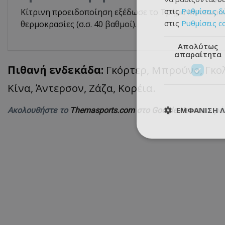
στις
Ρυθμίσεις δ
Κίτρινη προειδοποίηση εξέδωσε το Τμήμα Μετεωρολ
στις
Ρυθμίσεις c
θερμοκρασίες (σ.σ. 40 βαθμοί).
Απολύτως
απαραίτητα
Πιθανή ενδεκάδα:
Γκόρτερ, Μπρούνο, Γκολ
Κίνα, Άντερσον, Ζάζα, Κορέια.
ΕΜΦΆΝΙΣΗ 
Ακολουθήστε το
Themasports.com στο Google News
και μά