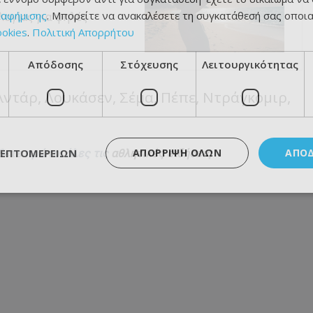
ιαφήμισης
. Μπορείτε να ανακαλέσετε τη συγκατάθεσή σας οποι
ογίας για ψηλές
ookies
.
Πολιτική Απορρήτου
Απόδοσης
Στόχευσης
Λειτουργικότητας
ντάρ, Λουκάσεν, Σέμα, Πέπε, Ντράγκομιρ,
ΛΕΠΤΟΜΕΡΕΙΏΝ
ΑΠΌΡΡΙΨΗ ΌΛΩΝ
ΑΠΟ
θετε πρώτοι όλες τις
αθλητικές ειδήσεις