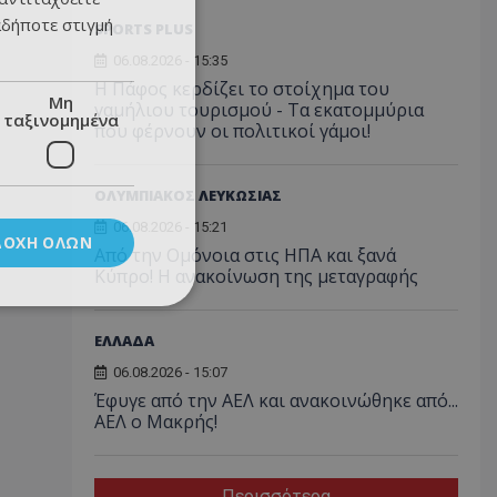
αδήποτε στιγμή
SPORTS PLUS
06.08.2026 - 15:35
Η Πάφος κερδίζει το στοίχημα του
Μη
γαμήλιου τουρισμού - Τα εκατομμύρια
ταξινομημένα
που φέρνουν οι πολιτικοί γάμοι!
ΟΛΥΜΠΙΑΚΟΣ ΛΕΥΚΩΣΙΑΣ
06.08.2026 - 15:21
ΔΟΧΉ ΌΛΩΝ
Από την Ομόνοια στις ΗΠΑ και ξανά
Κύπρο! Η ανακοίνωση της μεταγραφής
ΕΛΛΑΔΑ
06.08.2026 - 15:07
Έφυγε από την ΑΕΛ και ανακοινώθηκε από...
ΑΕΛ ο Μακρής!
Περισσότερα