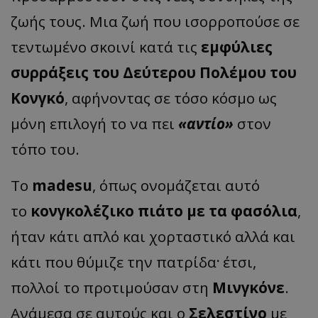
ζωής τους. Μια ζωή που ισορροπούσε σε
τεντωμένο σκοινί κατά τις
εμφύλιες
συρράξεις του Δεύτερου Πολέμου του
Κονγκό
, αφήνοντας σε τόσο κόσμο ως
μόνη επιλογή το να πει
«αντίο»
στον
τόπο του.
Το
madesu
, όπως ονομάζεται αυτό
το
κονγκολέζικο πιάτο με τα φασόλια
,
ήταν κάτι απλό και χορταστικό αλλά και
.
κάτι που θύμιζε την πατρίδα
έτσι,
πολλοί το προτιμούσαν στη
Μινγκόνε
.
Ανάμεσα σε αυτούς και ο
Σελεστίνο
με