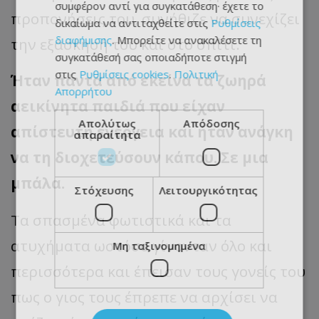
συμφέρον αντί για συγκατάθεση· έχετε το
προπονήσεις του, συνήθιζε να συνεχίζει
δικαίωμα να αντιταχθείτε στις
Ρυθμίσεις
διαφήμισης
. Μπορείτε να ανακαλέσετε τη
την εξάσκησή του και στο σπίτι.
συγκατάθεσή σας οποιαδήποτε στιγμή
στις
Ρυθμίσεις cookies
.
Πολιτική
Ήταν πάντα από εκείνα τα ζωηρά
Απορρήτου
αεικίνητα παιδιά που είχαν
Απολύτως
Απόδοσης
απίστευτη ενέργεια και ήταν ανάγκη
απαραίτητα
να τη διοχετεύσουν κάπου. Σε μια
μπάλα.
Στόχευσης
Λειτουργικότητας
Τα σπασμένα φωτιστικά και τα
ατυχήματα ωστόσο γίνονταν όλο και
Μη ταξινομημένα
περισσότερα και έπεισαν τους γονείς του
πως ο γιος τους έπρεπε να αρχίσει να