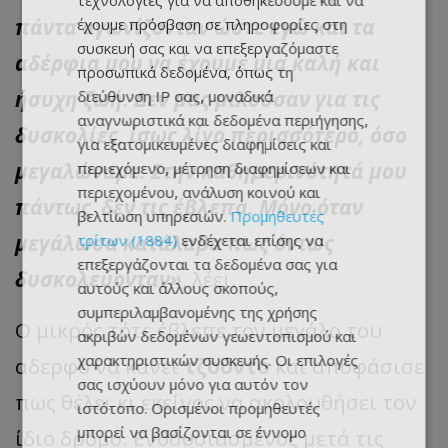
τεχνολογίες για να αποθηκεύουμε και να
πάντα αγωνίζονταν ώστε εγώ και τα
έχουμε πρόσβαση σε πληροφορίες στη
συσκευή σας και να επεξεργαζόμαστε
αδέρφια μου να έχουμε μια καλή και
προσωπικά δεδομένα, όπως τη
ήσυχη ζωή. Δεν μας μιλούσαν για τις
διεύθυνση IP σας, μοναδικά
αναγνωριστικά και δεδομένα περιήγησης,
δυσκολίες, ίσως λίγο περισσότερο, όσο
για εξατομικευμένες διαφημίσεις και
μεγαλώναμε. Στην καθημερινότητά μου
περιεχόμενο, μέτρηση διαφημίσεων και
περιεχομένου, ανάλυση κοινού και
πάντως δεν τις έβλεπα. Μόνο όταν
βελτίωση υπηρεσιών.
Προμηθευτές
μεγάλωσα κατάλαβα πως όντως
τρίτων (1884)
ενδέχεται επίσης να
επεξεργάζονται τα δεδομένα σας για
δυσκολεύονταν»
, λέει.
αυτούς και άλλους σκοπούς,
συμπεριλαμβανομένης της χρήσης
Ο μικρός τότε έβλεπε τον μεγάλο του
ακριβών δεδομένων γεωεντοπισμού και
χαρακτηριστικών συσκευής. Οι επιλογές
αδερφό να κάνει
τζούντο
και αποφάσισε
σας ισχύουν μόνο για αυτόν τον
πως θέλει κι εκείνος να ακολουθήσει τον
ιστότοπο. Ορισμένοι προμηθευτές
μπορεί να βασίζονται σε έννομο
ίδιο δρόμο. Ενθουσιασμένος μετά τις