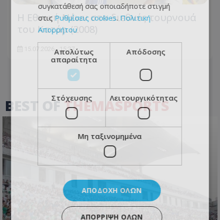
συγκατάθεσή σας οποιαδήποτε στιγμή
Η Εθνική Νέων στο διεθνές τουρνουά
στις
Ρυθμίσεις cookies
.
Πολιτική
του Κατάρ (2008)
Απορρήτου
15.07.2026 - 15:27
Απολύτως
Απόδοσης
απαραίτητα
Στόχευσης
Λειτουργικότητας
BEST OF
THEMASPORTS
Μη ταξινομημένα
ΑΠΟΔΟΧΉ ΌΛΩΝ
ΑΠΌΡΡΙΨΗ ΌΛΩΝ