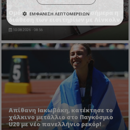
Ομόνοια: «Ελεύθερη» από σήμερα η
ΕΜΦΆΝΙΣΗ ΛΕΠΤΟΜΕΡΕΙΏΝ
διάθεση των εισιτηρίων με Λίνκολν
10.08.2026 - 08:56
Απίθανη Ιακωβάκη, κατέκτησε το
χάλκινο μετάλλιο στο Παγκόσμιο
U20 με νέο πανελλήνιο ρεκόρ!