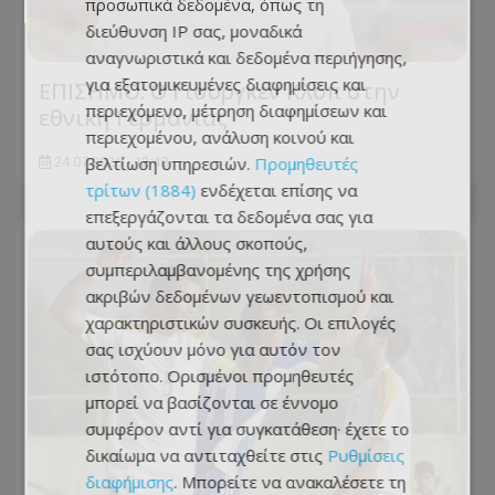
προσωπικά δεδομένα, όπως τη
διεύθυνση IP σας, μοναδικά
αναγνωριστικά και δεδομένα περιήγησης,
για εξατομικευμένες διαφημίσεις και
ΕΠΙΣΗΜΟ: Ο Γιούργκεν Κλοπ στην
περιεχόμενο, μέτρηση διαφημίσεων και
εθνική Γερμανίας
περιεχομένου, ανάλυση κοινού και
βελτίωση υπηρεσιών.
Προμηθευτές
24.07.2026 - 12:48
τρίτων (1884)
ενδέχεται επίσης να
επεξεργάζονται τα δεδομένα σας για
αυτούς και άλλους σκοπούς,
συμπεριλαμβανομένης της χρήσης
ακριβών δεδομένων γεωεντοπισμού και
χαρακτηριστικών συσκευής. Οι επιλογές
σας ισχύουν μόνο για αυτόν τον
ιστότοπο. Ορισμένοι προμηθευτές
μπορεί να βασίζονται σε έννομο
συμφέρον αντί για συγκατάθεση· έχετε το
δικαίωμα να αντιταχθείτε στις
Ρυθμίσεις
διαφήμισης
. Μπορείτε να ανακαλέσετε τη