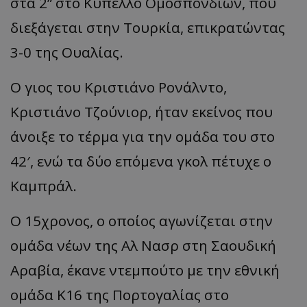
στα 2” στο Κύπελλο Ομοσπονδίων, που
διεξάγεται στην Τουρκία, επικρατώντας
3-0 της Ουαλίας.
Ο γιος του Κριστιάνο Ρονάλντο,
Κριστιάνο Τζούνιορ, ήταν εκείνος που
άνοιξε το τέρμα για την ομάδα του στο
42′, ενώ τα δύο επόμενα γκολ πέτυχε ο
Καμπράλ.
Ο 15χρονος, ο οποίος αγωνίζεται στην
ομάδα νέων της Αλ Νασρ στη Σαουδική
Αραβία, έκανε ντεμπούτο με την εθνική
ομάδα Κ16 της Πορτογαλίας στο