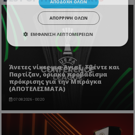
ΑΠΟΔΟΧΉ ΌΛΩΝ
ΑΠΌΡΡΙΨΗ ΌΛΩΝ
ΕΜΦΆΝΙΣΗ ΛΕΠΤΟΜΕΡΕΙΏΝ
Άνετες νίκες για Άγιαξ, Τβέντε και
Παρτίζαν, οριακό προβάδισμα
πρόκρισης για την Μπράγκα
(ΑΠΟΤΕΛΕΣΜΑΤΑ)
07.08.2026 - 00:20