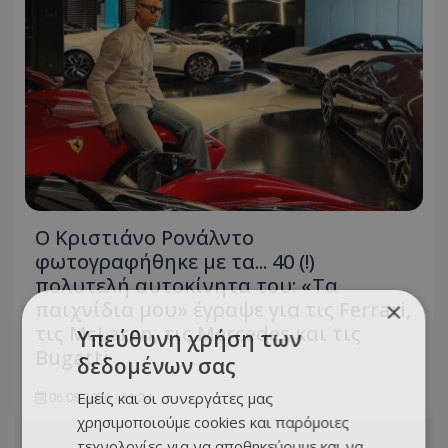
Ο Κριστιάνο Ρονάλντο
φωτογραφήθηκε με τα... 40 (!)
πολυτελή αυτοκίνητα του: «Τα
παιχνίδια μου» έγραψε για τις Ferrari,
×
τις McLaren, τις Mercedes και τις
Υπεύθυνη χρήση των
Bugatti
δεδομένων σας
Εμείς και οι συνεργάτες μας
06.08.2026 - 11:24
χρησιμοποιούμε cookies και παρόμοιες
τεχνολογίες για να αποθηκεύουμε και να