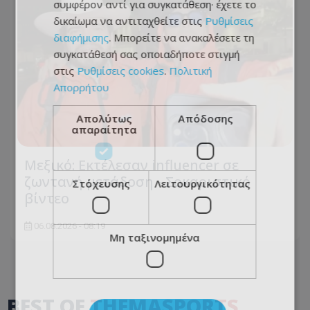
συμφέρον αντί για συγκατάθεση· έχετε το
δικαίωμα να αντιταχθείτε στις
Ρυθμίσεις
διαφήμισης
. Μπορείτε να ανακαλέσετε τη
συγκατάθεσή σας οποιαδήποτε στιγμή
στις
Ρυθμίσεις cookies
.
Πολιτική
Απορρήτου
Απολύτως
Απόδοσης
απαραίτητα
Μεξικό: Εκτέλεσαν influencer σε
ζωντανή μετάδοση - Σοκαριστικό
Στόχευσης
Λειτουργικότητας
βίντεο
06.08.2026 - 08:19
Μη ταξινομημένα
BEST OF
THEMASPORTS