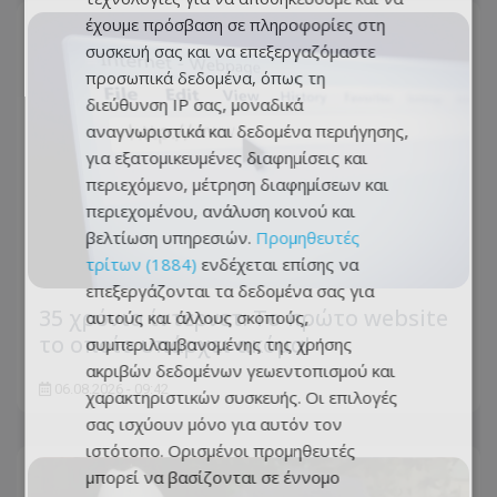
έχουμε πρόσβαση σε πληροφορίες στη
συσκευή σας και να επεξεργαζόμαστε
προσωπικά δεδομένα, όπως τη
διεύθυνση IP σας, μοναδικά
αναγνωριστικά και δεδομένα περιήγησης,
για εξατομικευμένες διαφημίσεις και
περιεχόμενο, μέτρηση διαφημίσεων και
περιεχομένου, ανάλυση κοινού και
βελτίωση υπηρεσιών.
Προμηθευτές
τρίτων (1884)
ενδέχεται επίσης να
επεξεργάζονται τα δεδομένα σας για
35 χρόνια ίντερνετ: Το πρώτο website
αυτούς και άλλους σκοπούς,
το οποίο υπάρχει ακόμα!
συμπεριλαμβανομένης της χρήσης
ακριβών δεδομένων γεωεντοπισμού και
06.08.2026 - 09:42
χαρακτηριστικών συσκευής. Οι επιλογές
σας ισχύουν μόνο για αυτόν τον
ιστότοπο. Ορισμένοι προμηθευτές
μπορεί να βασίζονται σε έννομο