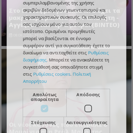
συμπεριλαμβανομένης της χρήσης
Στο Γκίνες μία γυναίκα που έχει τα
ακριβών δεδομένων γεωεντοπισμού και
μακρύτερα μαλλιά στον πλανήτη -
χαρακτηριστικών συσκευής. Οι επιλογές
Αγγίζουν τα... τρία μέτρα! (ΒΙΝΤΕΟ)
σας ισχύουν μόνο για αυτόν τον
ιστότοπο. Ορισμένοι προμηθευτές
08.08.2026 - 13:00
μπορεί να βασίζονται σε έννομο
συμφέρον αντί για συγκατάθεση· έχετε το
δικαίωμα να αντιταχθείτε στις
Ρυθμίσεις
διαφήμισης
. Μπορείτε να ανακαλέσετε τη
συγκατάθεσή σας οποιαδήποτε στιγμή
στις
Ρυθμίσεις cookies
.
Πολιτική
Απορρήτου
Απολύτως
Απόδοσης
απαραίτητα
Στόχευσης
Λειτουργικότητας
Οι νέοι κανόνες που επέβαλε ο
Μουρίνιο στη Ρεάλ Μαδρίτης