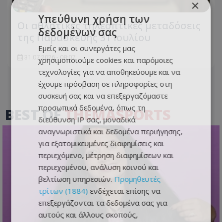
×
Υπεύθυνη χρήση των
Οι αθλητικές τηλεοπτικές μεταδόσεις
δεδομένων σας
της Παρασκευής 31 Ιουλίου
Εμείς και οι συνεργάτες μας
31.07.2026 - 08:07
χρησιμοποιούμε cookies και παρόμοιες
τεχνολογίες για να αποθηκεύουμε και να
έχουμε πρόσβαση σε πληροφορίες στη
συσκευή σας και να επεξεργαζόμαστε
προσωπικά δεδομένα, όπως τη
BEST OF
THEMASPORTS
διεύθυνση IP σας, μοναδικά
αναγνωριστικά και δεδομένα περιήγησης,
για εξατομικευμένες διαφημίσεις και
περιεχόμενο, μέτρηση διαφημίσεων και
περιεχομένου, ανάλυση κοινού και
βελτίωση υπηρεσιών.
Προμηθευτές
τρίτων (1884)
ενδέχεται επίσης να
επεξεργάζονται τα δεδομένα σας για
αυτούς και άλλους σκοπούς,