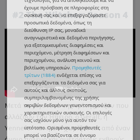
τεχνολογίες για να αποθηκεύουμε και να
έχουμε πρόσβαση σε πληροφορίες στη
#2 The Witcher: Season 4
συσκευή σας και να επεξεργαζόμαστε
προσωπικά δεδομένα, όπως τη
διεύθυνση IP σας, μοναδικά
αναγνωριστικά και δεδομένα περιήγησης,
για εξατομικευμένες διαφημίσεις και
περιεχόμενο, μέτρηση διαφημίσεων και
περιεχομένου, ανάλυση κοινού και
βελτίωση υπηρεσιών.
Προμηθευτές
τρίτων (1884)
ενδέχεται επίσης να
επεξεργάζονται τα δεδομένα σας για
αυτούς και άλλους σκοπούς,
συμπεριλαμβανομένης της χρήσης
Μετά τα γεγονότα της τρίτης σεζόν που
ακριβών δεδομένων γεωεντοπισμού και
χαρακτηριστικών συσκευής. Οι επιλογές
αλλάζουν την Ήπειρο, ο Geralt, η
σας ισχύουν μόνο για αυτόν τον
Yennefer και η Ciri χωρίζονται από έναν
ιστότοπο. Ορισμένοι προμηθευτές
μπορεί να βασίζονται σε έννομο
άγριο πόλεμο και αμέτρητους εχθρούς.