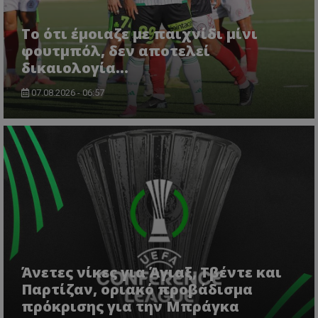
Το ότι έμοιαζε με παιχνίδι μίνι
φουτμπόλ, δεν αποτελεί
δικαιολογία…
07.08.2026 - 06:57
Άνετες νίκες για Άγιαξ, Τβέντε και
Παρτίζαν, οριακό προβάδισμα
πρόκρισης για την Μπράγκα