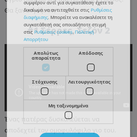
συμφέρον αντί για συγκατάθεση· έχετε το
Θα ξανασμίξουν;
δικαίωμα να αντιταχθείτε στις
Ρυθμίσεις
διαφήμισης
. Μπορείτε να ανακαλέσετε τη
συγκατάθεσή σας οποιαδήποτε στιγμή
#1 Σέρρες, Σεζόν 2
στις
Ρυθμίσεις cookies
.
Πολιτική
Απορρήτου
Απολύτως
Απόδοσης
απαραίτητα
Στόχευσης
Λειτουργικότητας
Μη ταξινομημένα
Ένας πατέρας δυσκολεύεται να
αποδεχτεί τον ομοφυλόφιλο γιο του.