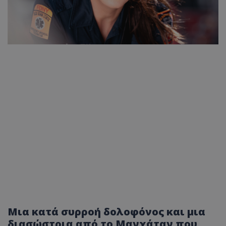
Μια κατά συρροή δολοφόνος και μια
διασώστρια από το Μανχάταν που