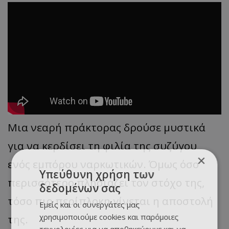
Μια νεαρή πράκτορας δρούσε μυστικά
για να κερδίσει τη φιλία της συζύγου
×
ενός εμπόρου ναρκωτικών. Όμως όσο
Υπεύθυνη χρήση των
περισσότερο πλησιάζει τον στόχο της,
δεδομένων σας
τόσο πιο περίπλοκη γίνεται η αποστολή
Εμείς και οι συνεργάτες μας
χρησιμοποιούμε cookies και παρόμοιες
της.