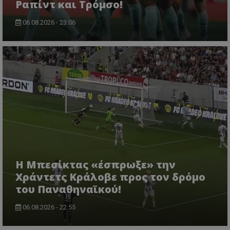
Ραπίντ και Τρόμσο!
06.08.2026 - 23:06
Η Μπεσίκτας «έσπρωξε» την
Χράντετς Κράλοβε προς τον δρόμο
του Παναθηναϊκού!
06.08.2026 - 22:55