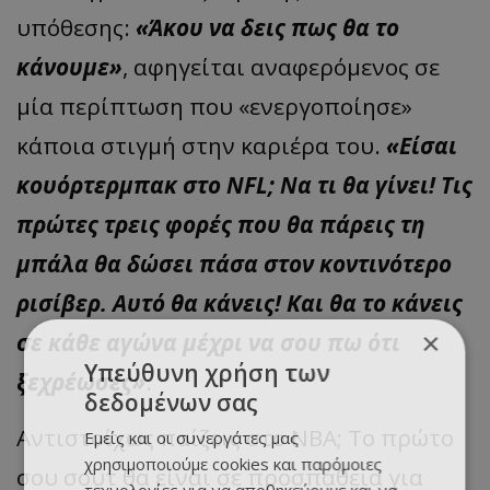
υπόθεσης:
«Άκου να δεις πως θα το
κάνουμε»
, αφηγείται αναφερόμενος σε
μία περίπτωση που «ενεργοποίησε»
κάποια στιγμή στην καριέρα του.
«Είσαι
κουόρτερμπακ στο NFL; Να τι θα γίνει! Τις
πρώτες τρεις φορές που θα πάρεις τη
μπάλα θα δώσει πάσα στον κοντινότερο
ρισίβερ. Αυτό θα κάνεις! Και θα το κάνεις
×
σε κάθε αγώνα μέχρι να σου πω ότι
Υπεύθυνη χρήση των
ξεχρέωσες»
.
δεδομένων σας
Αντιστοίχως παίζεις στο NBA; Το πρώτο
Εμείς και οι συνεργάτες μας
χρησιμοποιούμε cookies και παρόμοιες
σου σουτ θα είναι σε προσπάθεια για