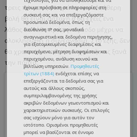
τεχνολογίες για να αποθηκεύουμε και να
τρεις πόντους. Η πρώτη σου ελεύθερη
έχουμε πρόσβαση σε πληροφορίες στη
συσκευή σας και να επεξεργαζόμαστε
βολή θα είναι άστοχη ή θα έχεις ένα
προσωπικά δεδομένα, όπως τη
λάθος σε κάθε πρώτη περίοδο μέχρι να
διεύθυνση IP σας, μοναδικά
αναγνωριστικά και δεδομένα περιήγησης,
ολοκληρωθεί η συνεργασία. Στο εξής, δεν
για εξατομικευμένες διαφημίσεις και
θα χρωστάς, εκτός κι αν χτυπήσεις ξανά
περιεχόμενο, μέτρηση διαφημίσεων και
περιεχομένου, ανάλυση κοινού και
την πόρτα.
βελτίωση υπηρεσιών.
Προμηθευτές
τρίτων (1884)
ενδέχεται επίσης να
επεξεργάζονται τα δεδομένα σας για
αυτούς και άλλους σκοπούς,
συμπεριλαμβανομένης της χρήσης
ακριβών δεδομένων γεωεντοπισμού και
χαρακτηριστικών συσκευής. Οι επιλογές
σας ισχύουν μόνο για αυτόν τον
ιστότοπο. Ορισμένοι προμηθευτές
μπορεί να βασίζονται σε έννομο