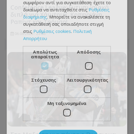
συμφέρον αντί για συγκατάθεση· έχετε το
Conference League: Εντυπωσιακά
δικαίωμα να αντιταχθείτε στις
Ρυθμίσεις
διπλά για Χάιντουκ, Κοπεγχάγη,
διαφήμισης
. Μπορείτε να ανακαλέσετε τη
Ραπίντ και Τρόμσο!
συγκατάθεσή σας οποιαδήποτε στιγμή
στις
Ρυθμίσεις cookies
.
Πολιτική
06.08.2026 - 23:06
Απορρήτου
Απολύτως
Απόδοσης
απαραίτητα
Στόχευσης
Λειτουργικότητας
Μη ταξινομημένα