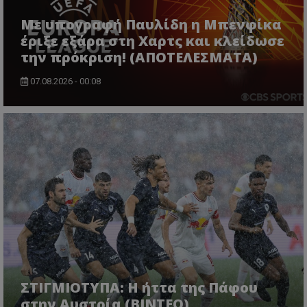
Με υπογραφή Παυλίδη η Μπενφίκα
έριξε εξάρα στη Χαρτς και κλείδωσε
την πρόκριση! (ΑΠΟΤΕΛΕΣΜΑΤΑ)
07.08.2026 - 00:08
ΣΤΙΓΜΙΟΤΥΠΑ: Η ήττα της Πάφου
στην Αυστρία (ΒΙΝΤΕΟ)