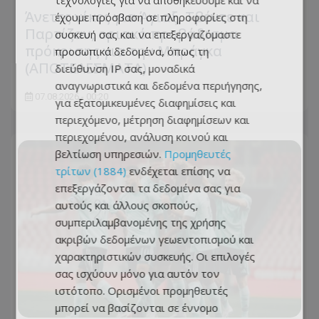
τεχνολογίες για να αποθηκεύουμε και να
Άνετες νίκες για Άγιαξ, Τβέντε και
έχουμε πρόσβαση σε πληροφορίες στη
Παρτίζαν, οριακό προβάδισμα
συσκευή σας και να επεξεργαζόμαστε
πρόκρισης για την Μπράγκα
προσωπικά δεδομένα, όπως τη
(ΑΠΟΤΕΛΕΣΜΑΤΑ)
διεύθυνση IP σας, μοναδικά
αναγνωριστικά και δεδομένα περιήγησης,
07.08.2026 - 00:20
για εξατομικευμένες διαφημίσεις και
περιεχόμενο, μέτρηση διαφημίσεων και
περιεχομένου, ανάλυση κοινού και
βελτίωση υπηρεσιών.
Προμηθευτές
τρίτων (1884)
ενδέχεται επίσης να
επεξεργάζονται τα δεδομένα σας για
αυτούς και άλλους σκοπούς,
συμπεριλαμβανομένης της χρήσης
ακριβών δεδομένων γεωεντοπισμού και
χαρακτηριστικών συσκευής. Οι επιλογές
σας ισχύουν μόνο για αυτόν τον
ιστότοπο. Ορισμένοι προμηθευτές
μπορεί να βασίζονται σε έννομο