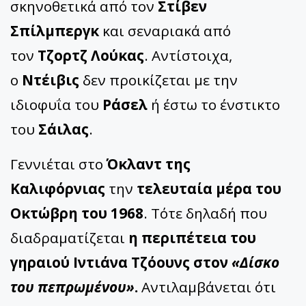
σκηνοθετικά από τον
Στίβεν
Σπίλμπεργκ
και σεναριακά από
τον
Τζορτζ Λούκας
. Αντίστοιχα,
ο
Ντέιβις
δεν προικίζεται με την
ιδιοφυΐα του
Ράσελ
ή έστω το ένστικτο
του
Σάιλας
.
Γεννιέται στο
Όκλαντ της
Καλιφόρνιας
την
τελευταία μέρα του
Οκτώβρη του 1968
. Τότε δηλαδή που
διαδραματίζεται
η περιπέτεια του
γηραιού Ιντιάνα Τζόουνς στον
«Δίσκο
του πεπρωμένου»
.
Αντιλαμβάνεται ότι