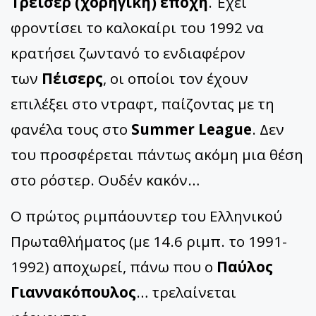
Τρέισερ (χορηγική) εποχή
. Έχει
φροντίσει το καλοκαίρι του 1992 να
κρατήσει ζωντανό το ενδιαφέρον
των
Πέισερς
, οι οποίοι τον έχουν
επιλέξει στο ντραφτ, παίζοντας με τη
φανέλα τους στο
Summer League
. Δεν
του προσφέρεται πάντως ακόμη μια θέση
στο ρόστερ. Ουδέν κακόν…
Ο πρώτος ριμπάουντερ του Ελληνικού
Πρωταθλήματος (με 14.6 ριμπ. το 1991-
1992) αποχωρεί, πάνω που ο
Παύλος
Γιαννακόπουλος
… τρελαίνεται