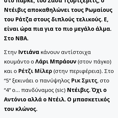
στο παρκέ, του Σάσα Τζόρτζεβιτς, ο
Ντέιβις αποκαθηλώνει τους Ρωμαίους
του Ράτζα στους διπλούς τελικούς. Ε,
είναι ώρα πια για το πιο μεγάλο άλμα.
Στο ΝΒΑ.
Στην
Ιντιάνα
κάνουν αντίστοιχα
κουμάντο ο
Λάρι Μπράουν
(στον πάγκο)
και ο
Ρέτζι Μίλερ
(στην περιφέρεια). Στο
“5” ξεκινάει ο πανύψηλος
Ρικ Σμιτς
, στο
“4” ο… πανδύναμος (sic)
Ντέιβις. Όχι ο
Αντόνιο αλλά ο Ντέιλ. Ο μπασκετικός
του κλώνος.