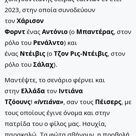
2023, στην οποία συνοδεύουν
τον
Χάρισον
Φορντ
ένας
Αντόνιο
(ο
Μπαντέρας
, στον
ρόλο του
Ρενάλντο
) και
ένας
Ντέιβις
(ο
Τζον Ρις-Ντέιβις
, στον
ρόλο του
Σάλαχ
).
Μαντέψτε, το σενάριο φέρνει και
στην
Ελλάδα
τον
Ιντιάνα
Τζόουνς
!
«Ιντιάνα»
, σαν τους
Πέισερς
, με
τους οποίους έγινε όνομα και στην
πατρίδα του ο φίλος μας. Ησυχία,
παρακαλώ. Τα φώτα σβήνουν, η προβολή