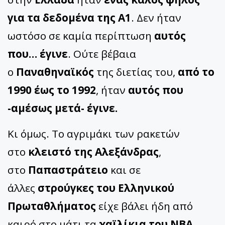
για τα δεδομένα της Α1
. Δεν ήταν
ωστόσο σε καμία περίπτωση
αυτός
που… έγινε
. Ούτε βέβαια
ο
Παναθηναϊκός
της διετίας του,
από το
1990 έως το 1992
, ήταν
αυτός που
-αμέσως μετά- έγινε.
Κι όμως. Το αγριμάκι των ρακετών
στο
κλειστό της Αλεξάνδρας
,
στο
Παπαστράτειο
και σε
άλλες
στρούγκες του Ελληνικού
Πρωταθλήματος
είχε βάλει ήδη από
καιρό στο μάτι τα
χαϊλίκια του ΝΒΑ
.