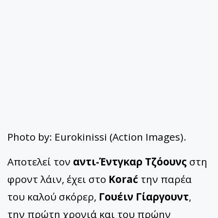
Photo by: Eurokinissi (Action Images).
Αποτελεί τον
αντι-Έντγκαρ Τζόουνς
στη
φροντ λάιν, έχει στο
Korać
την παρέα
του καλού σκόρερ,
Γουέιν Γίαργουντ
,
την πρώτη χρονιά και του πρώην