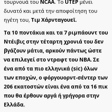
τουρνουά του
NCAA
. To
UTEP
μένει
δυνατό και μετά την αποφοίτηση του
ηγέτη του,
Τιμ Χάρνταγουεϊ.
Τα 10 ποντάκια και τα 7 ριμπάουντ του
Ντέιβις στην τέταρτη χρονιά του δεν
βγάζουν μάτια, αρκούν πάντως ώστε
να επιλεγεί στο ντραφτ του ΝΒΑ. Σε
ένα από τα πιο ελληνικά (sic) όλων
των εποχών, ο φόργουορντ-σέντερ των
206 εκατοστών είναι ένα από τα 16 πικ
που θα έρθουν αργά ή γρήγορα στην
Ελλάδα.