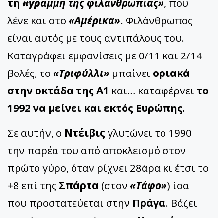
τη
«γρ
αμμή της φιλανθρωπίας»
, που
λένε και στο
«Αμέρικα»
. Φιλάνθρωπος
είναι αυτός με τους αντιπάλους του.
Καταγράφει εμφανίσεις με 0/11 και 2/14
βολές, το
«Τριφύλλι»
μπαίνει
οριακά
στην οκτάδα της Α1
και… καταφέρνει
το
1992 να μείνει και εκτός Ευρώπης.
Σε αυτήν, ο
Ντέιβις
γλυτώνει το 1990
την παρέα του από αποκλεισμό στον
πρώτο γύρο, όταν ρίχνει 28άρα κι έτσι το
+8 επί της
Σπάρτα
(στον
«Τάφο»
) ίσα
που προστατεύεται στην
Πράγα
. Βάζει