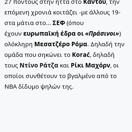
27 πόντους στην ήττα στο
Καντού
, την
επόμενη χρονιά κοιτάζει -με άλλους 19-
στα μάτια στο…
ΣΕΦ
(όπου
έχουν
ευρωπαϊκή έδρα οι
«Πράσινοι»
)
ολόκληρη
Μεσατζέρο Ρόμα
. Δηλαδή την
ομάδα που σηκώνει το
Korać
, δηλαδή
τους
Ντίνο Ράτζα
και
Ρίκι Μαχόρν
, οι
οποίοι συνθέτουν το βγαλμένο από το
ΝΒΑ δίδυμο ψηλών της.