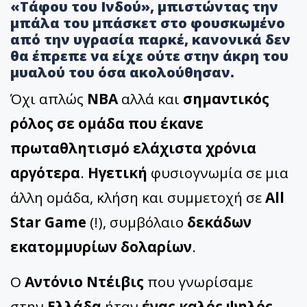
«Τάφου του Ινδού», μπιστώντας την
μπάλα του μπάσκετ στο φουσκωμένο
από την υγρασία παρκέ, κανονικά δεν
θα έπρεπε να είχε ούτε στην άκρη του
μυαλού του όσα ακολούθησαν.
Όχι απλώς
ΝΒΑ
αλλά και
σημαντικός
ρόλος σε ομάδα που έκανε
πρωταθλητισμό ελάχιστα χρόνια
αργότερα
.
Ηγετική
φυσιογνωμία σε μια
άλλη ομάδα, κλήση και συμμετοχή σε
All
Star Game
(!), συμβόλαιο
δεκάδων
εκατομμυρίων δολαρίων
.
Ο
Αντόνιο Ντέιβις
που γνωρίσαμε
στην
Ελλάδα
ήταν
ένας καλός ψηλός