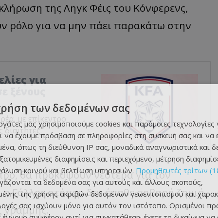
οκλήρωση της Ληγκ Φέις του Κόνφερενς,
ουν ρόλο για να μην πάει παρακάτω στην
ελίες για
ε ξένους
χρήση των δεδομένων σας
ρέα, με επίκεντρο
εργάτες μας χρησιμοποιούμε cookies και παρόμοιες τεχνολογίες 
 διαιτητές.
ι να έχουμε πρόσβαση σε πληροφορίες στη συσκευή σας και να
ένα, όπως τη διεύθυνση IP σας, μοναδικά αναγνωριστικά και 
εξατομικευμένες διαφημίσεις και περιεχόμενο, μέτρηση διαφημίσ
νάλυση κοινού και βελτίωση υπηρεσιών.
Προμηθευτές τρίτων (1
ρο, θα προκύψουν νεότερα για τον
ργάζονται τα δεδομένα σας για αυτούς και άλλους σκοπούς,
 ο Γάλλος στόπερ δεν έπαθε σοβαρή ζημιά,
ένης της χρήσης ακριβών δεδομένων γεωεντοπισμού και χαρακ
ιλογές σας ισχύουν μόνο για αυτόν τον ιστότοπο. Ορισμένοι πρ
ής γραμμής.
 έννομο συμφέρον αντί για συγκατάθεση· έχετε το δικαίωμα να