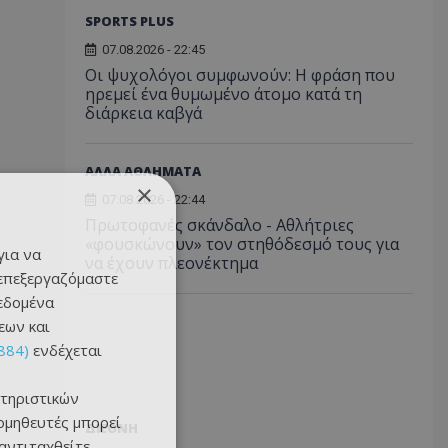
SPORTS PLUS
07.08.2026 - 22:45
Οι ψυχολόγοι συμφωνούν: Η φράση που
ηρεμεί ένα θυμωμένο άτομο κατά τη
διάρκεια καβγά
ΑΛΛΑ ΑΘΛΗΜΑΤΑ
×
07.08.2026 - 22:44
Πρωτοφανές σκάνδαλο - Aθλήτριες
«φουσκώνουν» τον στηθόδεσμό τους για
για να
να έχουν πλεονέκτημα
 επεξεργαζόμαστε
δεδομένα
εων και
884)
ενδέχεται
τηριστικών
ομηθευτές μπορεί
ΔΙΕΘΝΗ
 αντιταχθείτε