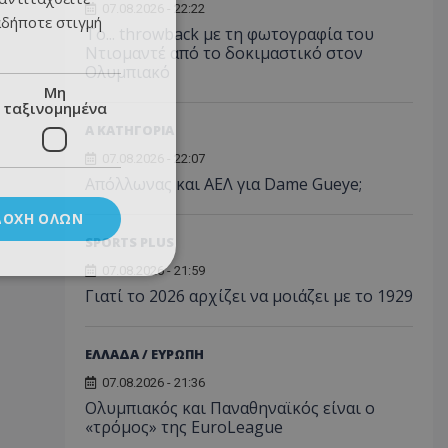
07.08.2026 - 22:22
αδήποτε στιγμή
Το... throwback με τη φωτογραφία του
Ντιομαντέ από το δοκιμαστικό στον
Ολυμπιακό
Μη
ταξινομημένα
Α ΚΑΤΗΓΟΡΙΑ
07.08.2026 - 22:07
Απόλλωνας και ΑΕΛ για Dame Gueye;
ΔΟΧΉ ΌΛΩΝ
SPORTS PLUS
07.08.2026 - 21:59
Γιατί το 2026 αρχίζει να μοιάζει με το 1929
ΕΛΛΑΔΑ / ΕΥΡΩΠΗ
07.08.2026 - 21:36
Ολυμπιακός και Παναθηναϊκός είναι ο
«τρόμος» της EuroLeague