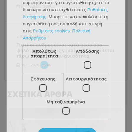
συμφέρον αντί για συγκατάθεση· έχετε το
31.10.2025 - 16:59
δικαίωμα να αντιταχθείτε στις
Ρυθμίσεις
διαφήμισης
. Μπορείτε να ανακαλέσετε τη
συγκατάθεσή σας οποιαδήποτε στιγμή
στις
Ρυθμίσεις cookies
.
Πολιτική
ΕΠΌΜΕΝΟ ΆΡΘΡΟ
Απορρήτου
Γιατί οι άνδρες είναι κατά μέσο όρο
ψηλότεροι από τις γυναίκες : Τι κρύβεται
Απολύτως
Απόδοσης
απαραίτητα
πίσω από αυτή την ανισότητα
15.11.2025 - 08:46
Στόχευσης
Λειτουργικότητας
ΣΧΕΤΙΚΑ ΑΡΘΡΑ
Μη ταξινομημένα