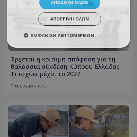
ΑΠΟΔΟΧΉ ΌΛΩΝ
ΑΠΌΡΡΙΨΗ ΌΛΩΝ
ΕΜΦΆΝΙΣΗ ΛΕΠΤΟΜΕΡΕΙΏΝ
Έρχεται η κρίσιμη απόφαση για τη
θαλάσσια σύνδεση Κύπρου-Ελλάδας -
Τι ισχύει μέχρι το 2027
08.08.2026 - 15:35