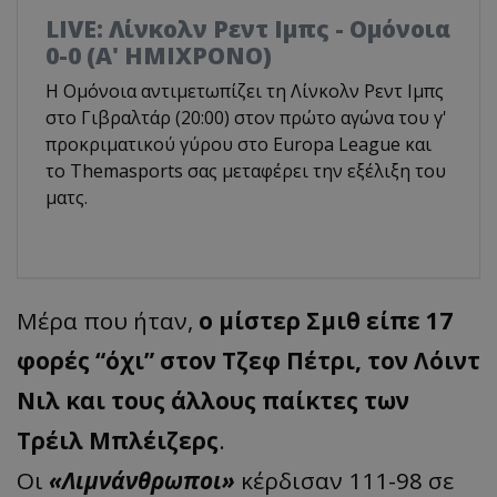
LIVE: Λίνκολν Ρεντ Ιμπς - Ομόνοια
0-0 (Α' ΗΜΙΧΡΟΝΟ)
Η Ομόνοια αντιμετωπίζει τη Λίνκολν Ρεντ Ιμπς
στο Γιβραλτάρ (20:00) στον πρώτο αγώνα του γ'
προκριματικού γύρου στο Europa League και
το Τhemasports σας μεταφέρει την εξέλιξη του
ματς.
Μέρα που ήταν,
ο μίστερ Σμιθ είπε 17
φορές “όχι” στον Τζεφ Πέτρι, τον Λόιντ
Νιλ και τους άλλους παίκτες των
Τρέιλ Μπλέιζερς
.
Οι
«Λιμνάνθρωποι»
κέρδισαν 111-98 σε