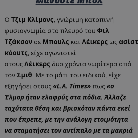
O
Τζιμ Κλίμονς
, γνώριμη κατοπινή
φυσιογνωμία στο πλευρό του
Φιλ
Τζάκσον
σε
Μπουλς
και
Λέικερς
ως
ασίσ
κόουτς
, είχε αγωνιστεί
στους
Λέικερς
δυο χρόνια νωρίτερα από
τον
Σμιθ
. Με το μάτι του ειδικού, είχε
εξηγήσει στους
«L.A. Times»
πως
«ο
Έλμορ ήταν ελαφρύς στα πόδια. Άλλαζε
ταχύτατα θέση και βρισκόταν πάντα εκεί
που έπρεπε, με την ανάλογη ετοιμότητα
να σταματήσει τον αντίπαλο με τα μακριά