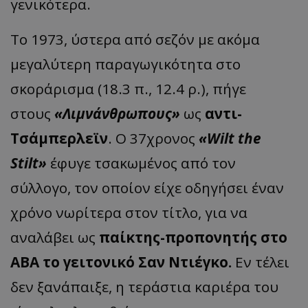
γενικότερα.
Το 1973, ύστερα από σεζόν με ακόμα
μεγαλύτερη παραγωγικότητα στο
σκοράρισμα (18.3 π., 12.4 ρ.), πήγε
στους
«Λιμνάνθρωπους»
ως
αντι-
Τσάμπερλεϊν
. Ο 37χρονος
«Wilt the
Stilt»
έφυγε τσακωμένος από τον
σύλλογο, τον οποίον είχε οδηγήσει έναν
χρόνο νωρίτερα στον τίτλο, για να
αναλάβει ως
παίκτης-προπονητής στο
ΑΒΑ το γειτονικό Σαν Ντιέγκο.
Εν τέλει
δεν ξανάπαιξε, η τεράστια καριέρα του