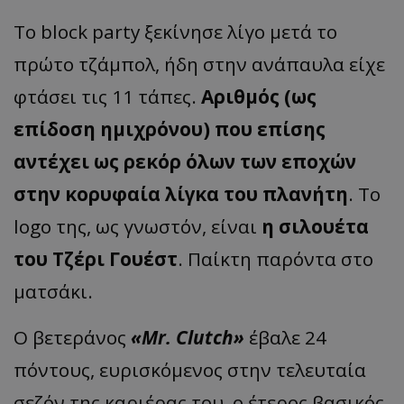
To block party ξεκίνησε λίγο μετά το
πρώτο τζάμπολ, ήδη στην ανάπαυλα είχε
φτάσει τις 11 τάπες.
Αριθμός (ως
επίδοση ημιχρόνου) που επίσης
αντέχει ως ρεκόρ όλων των εποχών
στην κορυφαία λίγκα του πλανήτη
. Το
logo της, ως γνωστόν, είναι
η σιλουέτα
του Τζέρι Γουέστ
. Παίκτη παρόντα στο
ματσάκι.
Ο βετεράνος
«Mr. Clutch»
έβαλε 24
πόντους, ευρισκόμενος στην τελευταία
σεζόν της καριέρας του, ο έτερος βασικός