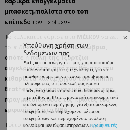
καριέρα επαγγελματία
μπασκετμπολίστα στο τοπ
επίπεδο
τον περίμενε.
Το καλοκαίρι γύρισε στο
Μέικον
να δει
×
Υπεύθυνη χρήση των
τους δικούς του και
τον Οκτώβριο,
δεδομένων σας
οπότε η πόλη της Τζόρτζια
Εμείς και οι συνεργάτες μας χρησιμοποιούμε
συγκλονιζόταν από τον θάνατο του
cookies και παρόμοιες τεχνολογίες για να
αποθηκεύουμε και να έχουμε πρόσβαση σε
κιθαρίστα και αρχηγού των Allman
πληροφορίες στη συσκευή σας και να
Brothers, το μπασκετικό τέκνο της
επεξεργαζόμαστε προσωπικά δεδομένα, όπως
τη διεύθυνση IP σας, μοναδικά αναγνωριστικά
πραγματοποιούσε τις πρώτες του
και δεδομένα περιήγησης, για εξατομικευμένες
εμφανίσεις στο ΝΒΑ
.
διαφημίσεις και περιεχόμενο, μέτρηση
διαφημίσεων και περιεχομένου, ανάλυση
Τρίτο ντραφτ πικ για λογαριασμό
κοινού και βελτίωση υπηρεσιών.
Προμηθευτές