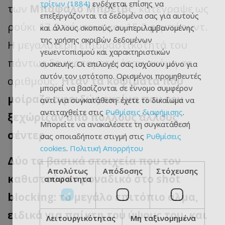
τρίτων (1884)
ενδέχεται επίσης να
των
Μπάφαλο Μπρέιβς
, κατέγραψε ως
επεξεργάζονται τα δεδομένα σας για αυτούς
ρούκι 17.3 πόντους και 15.2 ριμπάουντ.
και άλλους σκοπούς, συμπεριλαμβανομένης
της χρήσης ακριβών δεδομένων
Η μεγαλύτερη επιδραστικότητά του
γεωεντοπισμού και χαρακτηριστικών
πάντως δεν καταμετριόταν ακόμη σε
συσκευής. Οι επιλογές σας ισχύουν μόνο για
αυτόν τον ιστότοπο. Ορισμένοι προμηθευτές
αριθμούς.
Ήταν τα κοψίματα που
μπορεί να βασίζονται σε έννομο συμφέρον
μοίραζε αφειδώς εκείνα που τον
αντί για συγκατάθεση· έχετε το δικαίωμα να
αντιταχθείτε στις
Ρυθμίσεις διαφήμισης
.
ξεχώριζαν από πολλούς άλλους
Μπορείτε να ανακαλέσετε τη συγκατάθεσή
σέντερ.
σας οποιαδήποτε στιγμή στις
Ρυθμίσεις
cookies
.
Πολιτική Απορρήτου
Δύο τα βασικά στοιχεία που τον
Απολύτως
Απόδοσης
Στόχευσης
καθιστούσαν μοναδικό στο shot
απαραίτητα
blocking: το μεγάλο επιτόπιο άλμα,
ειδικά για παίκτη του ύψους του, και
Λειτουργικότητας
Μη ταξινομημένα