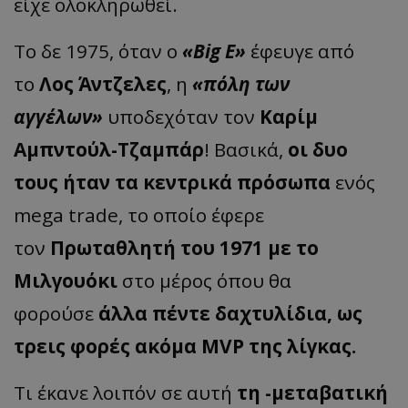
είχε ολοκληρωθεί.
Το δε 1975, όταν ο
«Big E»
έφευγε από
το
Λος Άντζελες
, η
«πόλη των
αγγέλων»
υποδεχόταν τον
Καρίμ
Αμπντούλ-Τζαμπάρ
! Βασικά,
οι δυο
τους ήταν τα κεντρικά πρόσωπα
ενός
mega trade, το οποίο έφερε
τον
Πρωταθλητή του 1971 με το
Μιλγουόκι
στο μέρος όπου θα
φορούσε
άλλα πέντε δαχτυλίδια, ως
τρεις φορές ακόμα MVP της λίγκας.
Τι έκανε λοιπόν σε αυτή
τη -μεταβατική