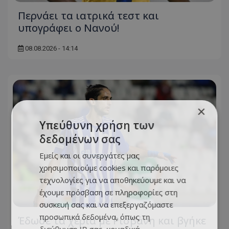
Περνάει τα ιατρικά τεστ και
υπογράφει ο Νανού!
08.08.2026 - 14:14
×
Υπεύθυνη χρήση των
δεδομένων σας
Εμείς και οι συνεργάτες μας
χρησιμοποιούμε cookies και παρόμοιες
τεχνολογίες για να αποθηκεύουμε και να
έχουμε πρόσβαση σε πληροφορίες στη
συσκευή σας και να επεξεργαζόμαστε
προσωπικά δεδομένα, όπως τη
Έδωσε τα χέρια με Ρισβάνη και βγήκε