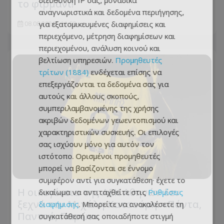
διεύθυνση IP σας, μοναδικά
το φιρμάνι!
αναγνωριστικά και δεδομένα περιήγησης,
για εξατομικευμένες διαφημίσεις και
08.08.2026 - 11:50
περιεχόμενο, μέτρηση διαφημίσεων και
περιεχομένου, ανάλυση κοινού και
βελτίωση υπηρεσιών.
Προμηθευτές
τρίτων (1884)
ενδέχεται επίσης να
επεξεργάζονται τα δεδομένα σας για
αυτούς και άλλους σκοπούς,
συμπεριλαμβανομένης της χρήσης
ακριβών δεδομένων γεωεντοπισμού και
χαρακτηριστικών συσκευής. Οι επιλογές
σας ισχύουν μόνο για αυτόν τον
ιστότοπο. Ορισμένοι προμηθευτές
μπορεί να βασίζονται σε έννομο
συμφέρον αντί για συγκατάθεση· έχετε το
Η οικογένεια της ΑΕΚ Αθηνών δεν
δικαίωμα να αντιταχθείτε στις
Ρυθμίσεις
ξεχνά τον Μιχάλη Κατσούρη: «Πάντα,
διαφήμισης
. Μπορείτε να ανακαλέσετε τη
Παντού, Παρών»
συγκατάθεσή σας οποιαδήποτε στιγμή