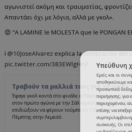
αγωνιστεί ακόμη και τραυματίας, φροντίζε
Απαντάει όχι με λόγια, αλλά με γκολ».
😡 "A LAMINE le MOLESTA que le PONGAN 
ℹ️
@10JoseAlvarez
explica la celebración del 
pic.twitter.com/383EWlgHnP
Υπεύθυνη 
Εμείς και οι συν
αποθηκεύουμε κα
Τραβούν τα μαλλιά τους για τη φάση
προσωπικά δεδομ
Έφαγε γκολ κοντά στο φινάλε η Πάφος, έφυγε ηττημέ
περιήγησης, για 
στον πρώτο αγώνα με την Σάλτσμπουργκ στην «Red Bu
περιεχομένου, α
επιδιώξουν να φέρουν τούμπα το 1-0, στον επαναλη
επίσης να επεξε
Πέμπτης στην Λεμεσό.
συμπεριλαμβανομ
συσκευής. Οι επ
να βασίζονται σε