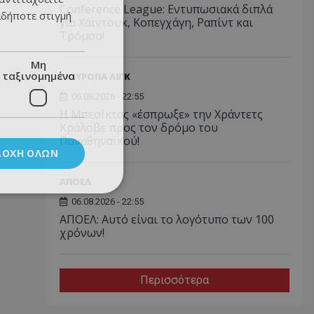
Conference League: Εντυπωσιακά διπλά
αδήποτε στιγμή
για Χάιντουκ, Κοπεγχάγη, Ραπίντ και
Τρόμσο!
Μη
ταξινομημένα
ΓΙΟΥΡΟΠΑ ΛΙΓΚ
06.08.2026 - 22:55
Η Μπεσίκτας «έσπρωξε» την Χράντετς
Κράλοβε προς τον δρόμο του
Παναθηναϊκού!
ΔΟΧΉ ΌΛΩΝ
ΑΠΟΕΛ
06.08.2026 - 22:55
ΑΠΟΕΛ: Αυτό είναι το λογότυπο των 100
χρόνων!
Περισσότερα