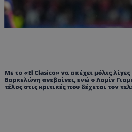
Με το «El Clasico» να απέχει μόλις λίγες
Βαρκελώνη ανεβαίνει, ενώ ο Λαμίν Για
τέλος στις κριτικές που δέχεται τον τελ