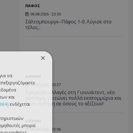
ΠΑΦΟΣ
06.08.2026 - 23:50
Σάλτσμπουργκ–Πάφος 1-0: Λύγισε στο
τέλος...
×
για να
ΔΙΕΘΝΗ
 επεξεργαζόμαστε
06.08.2026 - 23:27
δεδομένα
Τρομερές αλλαγές στη Γιουνάιτεντ, νέο
εων και
σύστημα, γλιτώνει πολλά εκατομμύρια και
δίνει αύξηση σε όσους το αξίζουν!
884)
ενδέχεται
τηριστικών
ΔΙΕΘΝΗ
ομηθευτές μπορεί
06.08.2026 - 23:06
 αντιταχθείτε