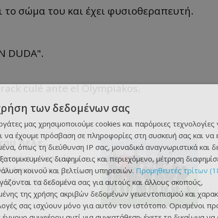
ι το σώμα του και έχει φυσιοθεραπευτή.
EN DUDA".
crack culé ante el Olympiakos.
χρήση των δεδομένων σας
εργάτες μας χρησιμοποιούμε cookies και παρόμοιες τεχνολογίες 
ι να έχουμε πρόσβαση σε πληροφορίες στη συσκευή σας και να
 του Λέλε…
ένα, όπως τη διεύθυνση IP σας, μοναδικά αναγνωριστικά και 
νη από την Αυστρία
εξατομικευμένες διαφημίσεις και περιεχόμενο, μέτρηση διαφημίσ
ll Arena». Θα
νάλυση κοινού και βελτίωση υπηρεσιών.
Προμηθευτές τρίτων (1
πτικό της προσεχούς
ργάζονται τα δεδομένα σας για αυτούς και άλλους σκοπούς,
ένης της χρήσης ακριβών δεδομένων γεωεντοπισμού και χαρακ
ιλογές σας ισχύουν μόνο για αυτόν τον ιστότοπο. Ορισμένοι πρ
 έννομο συμφέρον αντί για συγκατάθεση· έχετε το δικαίωμα να