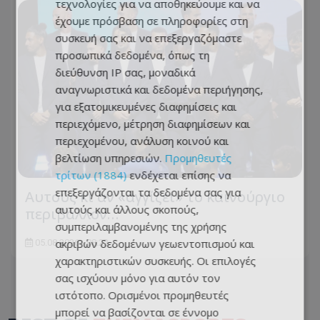
τεχνολογίες για να αποθηκεύουμε και να
έχουμε πρόσβαση σε πληροφορίες στη
συσκευή σας και να επεξεργαζόμαστε
προσωπικά δεδομένα, όπως τη
διεύθυνση IP σας, μοναδικά
αναγνωριστικά και δεδομένα περιήγησης,
για εξατομικευμένες διαφημίσεις και
περιεχόμενο, μέτρηση διαφημίσεων και
περιεχομένου, ανάλυση κοινού και
βελτίωση υπηρεσιών.
Προμηθευτές
τρίτων (1884)
ενδέχεται επίσης να
επεξεργάζονται τα δεδομένα σας για
Αυτούς κι αν «αγγίζει» το καινούργιο
αυτούς και άλλους σκοπούς,
περιβάλλον…
συμπεριλαμβανομένης της χρήσης
ακριβών δεδομένων γεωεντοπισμού και
05.08.2026 - 08:22
χαρακτηριστικών συσκευής. Οι επιλογές
σας ισχύουν μόνο για αυτόν τον
ιστότοπο. Ορισμένοι προμηθευτές
μπορεί να βασίζονται σε έννομο