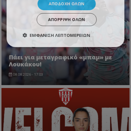
ΑΠΟΔΟΧΉ ΌΛΩΝ
ΑΠΌΡΡΙΨΗ ΌΛΩΝ
ΕΜΦΆΝΙΣΗ ΛΕΠΤΟΜΕΡΕΙΏΝ
Πάει για μεταγραφικό «μπαμ» με
Λουκάκου!
08.08.2026 - 17:03