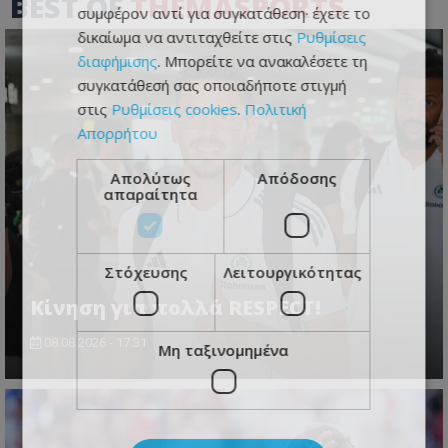
BEST OF
THEMASPORTS
συμφέρον αντί για συγκατάθεση· έχετε το
δικαίωμα να αντιταχθείτε στις
Ρυθμίσεις
διαφήμισης
. Μπορείτε να ανακαλέσετε τη
συγκατάθεσή σας οποιαδήποτε στιγμή
στις
Ρυθμίσεις cookies
.
Πολιτική
Απορρήτου
Απολύτως
Απόδοσης
απαραίτητα
Στόχευσης
Λειτουργικότητας
Κίνηση για πολλά RESPECT!
08.08.2026 - 17:31
Μη ταξινομημένα