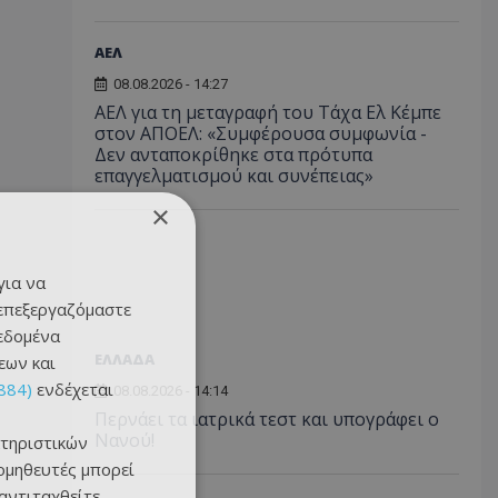
ΑΕΛ
08.08.2026 - 14:27
ΑΕΛ για τη μεταγραφή του Τάχα Ελ Κέμπε
στον ΑΠΟΕΛ: «Συμφέρουσα συμφωνία -
Δεν ανταποκρίθηκε στα πρότυπα
επαγγελματισμού και συνέπειας»
×
για να
 επεξεργαζόμαστε
δεδομένα
ΕΛΛΑΔΑ
εων και
884)
ενδέχεται
08.08.2026 - 14:14
Περνάει τα ιατρικά τεστ και υπογράφει ο
Νανού!
τηριστικών
ομηθευτές μπορεί
 αντιταχθείτε