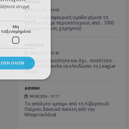
ΔΙΕΘΝΗ
αδήποτε στιγμή
08.08.2026 - 14:00
ΕΠΟΣ: Ποδοσφαιρική ομάδα γέμισε τη
φανέλα της με περισσότερους από... 1000
Μη
διαφορετικούς χορηγούς!
ταξινομημένα
ΟΜΟΝΟΙΑ
08.08.2026 - 13:43
Χρειάζεται ποιότητα και όχι... ποσότητα -
ΔΟΧΉ ΌΛΩΝ
Εύκολα-δύσκολα να κλειδώσει τη League
Phase
ΔΙΕΘΝΗ
08.08.2026 - 13:17
Το απόλυτο «μπαμ» από τη Λίβερπουλ:
Παίρνει δανεικό παίκτη από την
Μπαρτσελόνα!