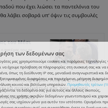
παδού που έχει λιώσει τα παντελόνια του
 θα λάβει σοβαρά υπ’ όψιν τις συμβουλές
ας του Μέσι
 ο πατέρας του σε
χρήση των δεδομένων σας
εργάτες μας χρησιμοποιούμε cookies και παρόμοιες τεχνολογίες 
ι να έχουμε πρόσβαση σε πληροφορίες στη συσκευή σας και να
ένα, όπως τη διεύθυνση IP σας, μοναδικά αναγνωριστικά και 
εξατομικευμένες διαφημίσεις και περιεχόμενο, μέτρηση διαφημίσ
 ότι
ο πολυπράγμων Αλφόνς, εκτός από
νάλυση κοινού και βελτίωση υπηρεσιών.
Προμηθευτές τρίτων (1
κτικά αυτοκινήτων και του μικρού
ργάζονται τα δεδομένα σας για αυτούς και άλλους σκοπούς,
ένης της χρήσης ακριβών δεδομένων γεωεντοπισμού και χαρακ
πικής ομάδας.
ιλογές σας ισχύουν μόνο για αυτόν τον ιστότοπο. Ορισμένοι πρ
 έννομο συμφέρον αντί για συγκατάθεση· έχετε το δικαίωμα να