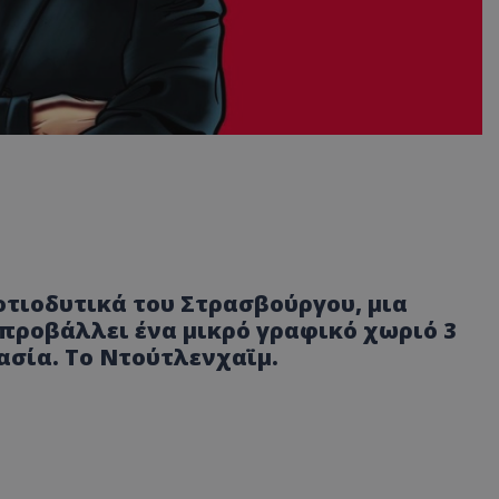
οτιοδυτικά του Στρασβούργου, μια
επροβάλλει ένα μικρό γραφικό χωριό 3
σία. Το Ντούτλενχαϊμ.