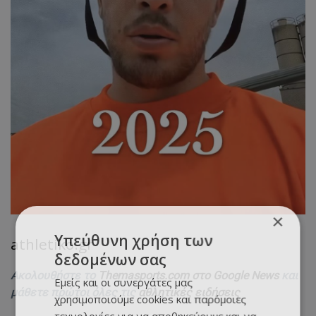
×
Υπεύθυνη χρήση των
athletiko.gr
δεδομένων σας
Ακολουθήστε το
Themasports.com στο Google News
και
Εμείς και οι συνεργάτες μας
μάθετε πρώτοι όλες τις
αθλητικές ειδήσεις
χρησιμοποιούμε cookies και παρόμοιες