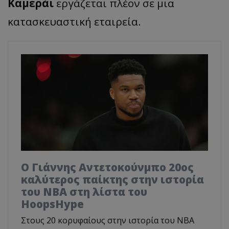
Καμεράι
εργάζεται πλέον σε μια
κατασκευαστική εταιρεία.
Ο Γιάννης Αντετοκούνμπο 20ος
καλύτερος παίκτης στην ιστορία
του NBA στη λίστα του
HoopsHype
Στους 20 κορυφαίους στην ιστορία του NBA