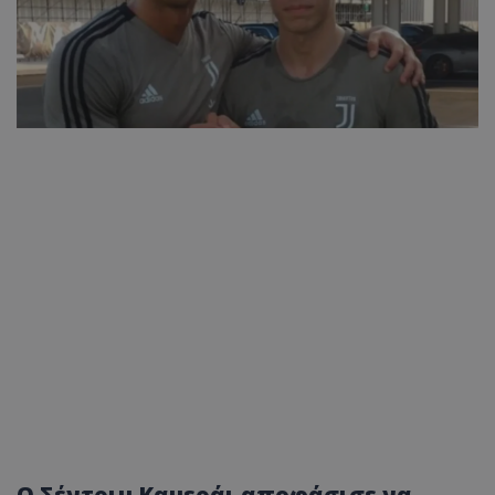
Ο Σέντριμ Καμεράι αποφάσισε να