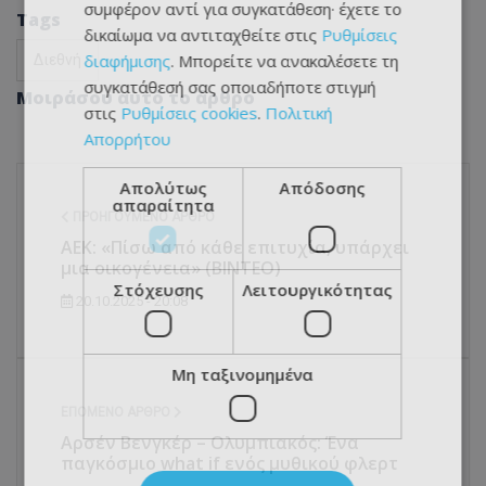
συμφέρον αντί για συγκατάθεση· έχετε το
Tags
δικαίωμα να αντιταχθείτε στις
Ρυθμίσεις
διαφήμισης
. Μπορείτε να ανακαλέσετε τη
Διεθνή
συγκατάθεσή σας οποιαδήποτε στιγμή
Μοιράσου αυτό το άρθρο
στις
Ρυθμίσεις cookies
.
Πολιτική
Απορρήτου
Απολύτως
Απόδοσης
απαραίτητα
ΠΡΟΗΓΟΎΜΕΝΟ ΆΡΘΡΟ
ΑΕΚ: «Πίσω από κάθε επιτυχία, υπάρχει
μια οικογένεια» (ΒΙΝΤΕΟ)
Στόχευσης
Λειτουργικότητας
20.10.2025 - 20:08
Μη ταξινομημένα
ΕΠΌΜΕΝΟ ΆΡΘΡΟ
Αρσέν Βενγκέρ – Ολυμπιακός: Ένα
παγκόσμιο what if ενός μυθικού φλερτ