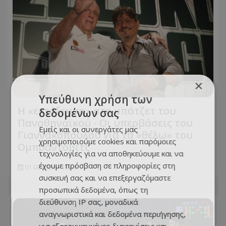
×
Υπεύθυνη χρήση των
Η «εκτόξευση» στο μπάτζετ του
δεδομένων σας
Παναθηναϊκού - Οι υπερβάσεις του
Εμείς και οι συνεργάτες μας
Γιαννακόπουλου για τα «θέλω» του
χρησιμοποιούμε cookies και παρόμοιες
Ομπράντοβιτς
τεχνολογίες για να αποθηκεύουμε και να
έχουμε πρόσβαση σε πληροφορίες στη
01.08.2026 - 10:54
συσκευή σας και να επεξεργαζόμαστε
προσωπικά δεδομένα, όπως τη
διεύθυνση IP σας, μοναδικά
αναγνωριστικά και δεδομένα περιήγησης,