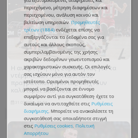
για εξατομικευμένες διαφημίσεις και
περιεχόμενο, μέτρηση διαφημίσεων και
περιεχομένου, ανάλυση κοινού και
βελτίωση υπηρεσιών.
Προμηθευτές
τρίτων (1884)
ενδέχεται επίσης να
επεξεργάζονται τα δεδομένα σας για
αυτούς και άλλους σκοπούς,
συμπεριλαμβανομένης της χρήσης
ακριβών δεδομένων γεωεντοπισμού και
χαρακτηριστικών συσκευής. Οι επιλογές
Η ανάρτηση της Ευρωλίγκας για τα
σας ισχύουν μόνο για αυτόν τον
ντέρμπι των αιωνίων: «Δύο
ιστότοπο. Ορισμένοι προμηθευτές
πραγματικοί γίγαντες, δείχνουν
μπορεί να βασίζονται σε έννομο
καλύτεροι από ποτέ»
συμφέρον αντί για συγκατάθεση· έχετε το
31.07.2026 - 21:54
δικαίωμα να αντιταχθείτε στις
Ρυθμίσεις
διαφήμισης
. Μπορείτε να ανακαλέσετε τη
συγκατάθεσή σας οποιαδήποτε στιγμή
στις
Ρυθμίσεις cookies
.
Πολιτική
Απορρήτου