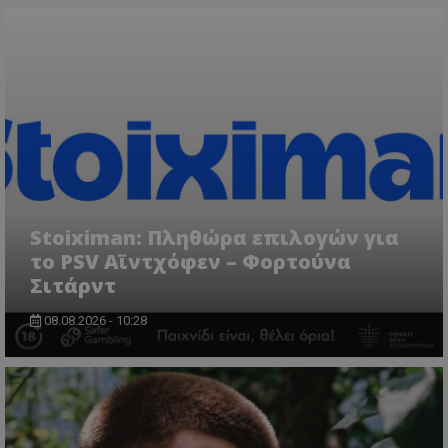
Stoiximan: Πληθώρα επιλογών για
το PSV Αϊντχόφεν – Φορτούνα
Σιτάρντ
08.08.2026 - 10:28