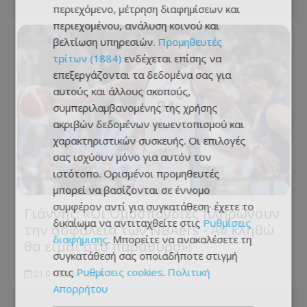
περιεχόμενο, μέτρηση διαφημίσεων και
περιεχομένου, ανάλυση κοινού και
βελτίωση υπηρεσιών.
Προμηθευτές
τρίτων (1884)
ενδέχεται επίσης να
επεξεργάζονται τα δεδομένα σας για
αυτούς και άλλους σκοπούς,
συμπεριλαμβανομένης της χρήσης
ακριβών δεδομένων γεωεντοπισμού και
χαρακτηριστικών συσκευής. Οι επιλογές
σας ισχύουν μόνο για αυτόν τον
ιστότοπο. Ορισμένοι προμηθευτές
μπορεί να βασίζονται σε έννομο
συμφέρον αντί για συγκατάθεση· έχετε το
Γιάννης: «Οι Ομοσπονδίες πληρώνουν
δικαίωμα να αντιταχθείτε στις
Ρυθμίσεις
την ασφάλεια των NBAers - Αν κληθώ
διαφήμισης
. Μπορείτε να ανακαλέσετε τη
θα είμαι στο παράθυρο»!
συγκατάθεσή σας οποιαδήποτε στιγμή
στις
Ρυθμίσεις cookies
.
Πολιτική
21.07.2026 - 13:24
Απορρήτου