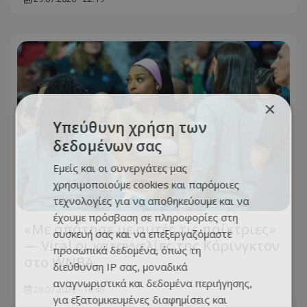
×
Υπεύθυνη χρήση των
δεδομένων σας
Εμείς και οι συνεργάτες μας
χρησιμοποιούμε cookies και παρόμοιες
τεχνολογίες για να αποθηκεύουμε και να
έχουμε πρόσβαση σε πληροφορίες στη
«Με απάτησε με αυτές τις παίκτριες»
συσκευή σας και να επεξεργαζόμαστε
— Viral οι καταγγελίες της Κάρινγκτον
προσωπικά δεδομένα, όπως τη
στο WNBA
διεύθυνση IP σας, μοναδικά
αναγνωριστικά και δεδομένα περιήγησης,
28.07.2026 - 14:45
για εξατομικευμένες διαφημίσεις και