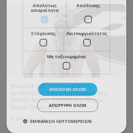
Απολύτως
Απόδοσης
απαραίτητα
Στόχευσης
Λειτουργικότητας
Μη ταξινομημένα
Φουρνιέ για την επικείμενη
ΑΠΟΔΟΧΉ ΌΛΩΝ
μετακόμιση του Ολυμπιακού στη
SUNEL Arena: “Ελπίζουμε να σας
ΑΠΌΡΡΙΨΗ ΌΛΩΝ
δούμε όλους εκεί”
18.07.2026 - 12:58
ΕΜΦΆΝΙΣΗ ΛΕΠΤΟΜΕΡΕΙΏΝ