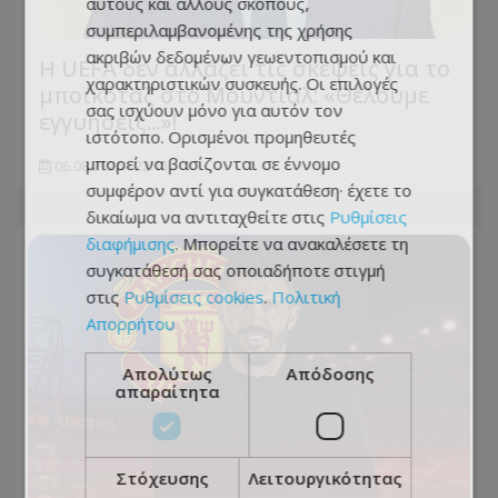
αυτούς και άλλους σκοπούς,
συμπεριλαμβανομένης της χρήσης
ακριβών δεδομένων γεωεντοπισμού και
Η UEFA δεν αλλάζει τις σκέψεις για το
χαρακτηριστικών συσκευής. Οι επιλογές
μποϊκοτάζ στο Μουντιάλ: «Θέλουμε
σας ισχύουν μόνο για αυτόν τον
εγγυήσεις...»!
ιστότοπο. Ορισμένοι προμηθευτές
μπορεί να βασίζονται σε έννομο
06.08.2026 - 22:11
συμφέρον αντί για συγκατάθεση· έχετε το
δικαίωμα να αντιταχθείτε στις
Ρυθμίσεις
διαφήμισης
. Μπορείτε να ανακαλέσετε τη
συγκατάθεσή σας οποιαδήποτε στιγμή
στις
Ρυθμίσεις cookies
.
Πολιτική
Απορρήτου
Απολύτως
Απόδοσης
απαραίτητα
Στόχευσης
Λειτουργικότητας