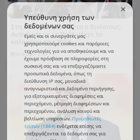
×
Υπεύθυνη χρήση των
δεδομένων σας
Στη Μαδρίτη για πάντα ο Βινίσιους:
Ανανέωσε με τη Ρεάλ μέχρι το
Εμείς και οι συνεργάτες μας
καλοκαίρι του 2032!
χρησιμοποιούμε cookies και παρόμοιες
τεχνολογίες για να αποθηκεύουμε και να
06.08.2026 - 21:13
έχουμε πρόσβαση σε πληροφορίες στη
συσκευή σας και να επεξεργαζόμαστε
προσωπικά δεδομένα, όπως τη
διεύθυνση IP σας, μοναδικά
αναγνωριστικά και δεδομένα περιήγησης,
για εξατομικευμένες διαφημίσεις και
περιεχόμενο, μέτρηση διαφημίσεων και
περιεχομένου, ανάλυση κοινού και
βελτίωση υπηρεσιών.
Προμηθευτές
τρίτων (1884)
ενδέχεται επίσης να
επεξεργάζονται τα δεδομένα σας για