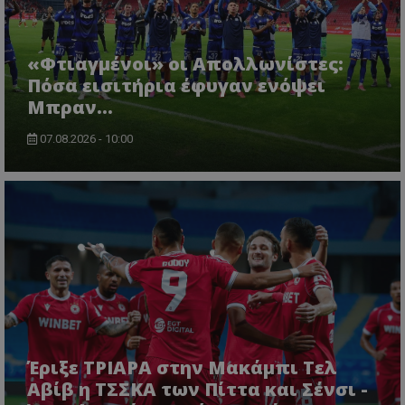
«Φτιαγμένοι» οι Απολλωνίστες:
Πόσα εισιτήρια έφυγαν ενόψει
Μπραν...
07.08.2026 - 10:00
Έριξε ΤΡΙΑΡΑ στην Μακάμπι Τελ
Αβίβ η ΤΣΣΚΑ των Πίττα και Σένσι -