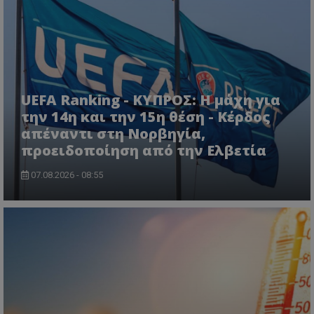
UEFA Ranking - ΚΥΠΡΟΣ: Η μάχη για
την 14η και την 15η θέση - Κέρδος
απέναντι στη Νορβηγία,
προειδοποίηση από την Ελβετία
07.08.2026 - 08:55