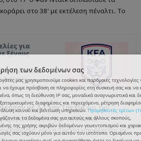
κοράρει στο 38' με εκτέλεση πέναλτι. Το
ελίες για
ε ξένους
χρήση των δεδομένων σας
ρέα, με επίκεντρο
 διαιτητές.
εργάτες μας χρησιμοποιούμε cookies και παρόμοιες τεχνολογίες 
ι να έχουμε πρόσβαση σε πληροφορίες στη συσκευή σας και να
ένα, όπως τη διεύθυνση IP σας, μοναδικά αναγνωριστικά και 
εξατομικευμένες διαφημίσεις και περιεχόμενο, μέτρηση διαφημίσ
ίκησαν με 2-1 την Τσεχία
και την
νάλυση κοινού και βελτίωση υπηρεσιών.
Προμηθευτές τρίτων (1
 τρομερά δύσκολο την τελευταία
ργάζονται τα δεδομένα σας για αυτούς και άλλους σκοπούς,
ένης της χρήσης ακριβών δεδομένων γεωεντοπισμού και χαρακ
την Κροατία, ενώ η Τσεχία υποδέχεται το
ιλογές σας ισχύουν μόνο για αυτόν τον ιστότοπο. Ορισμένοι πρ
 έννομο συμφέρον αντί για συγκατάθεση· έχετε το δικαίωμα να