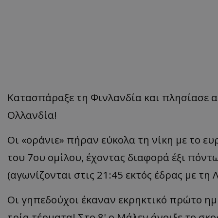
Κατασπάραξε τη Φινλανδία και πλησίασε 
Ολλανδία!
Οι «οράνιε» πήραν εύκολα τη νίκη με το ευ
του 7ου ομίλου, έχοντας διαφορά έξι πόν
(αγωνίζονται στις 21:45 εκτός έδρας με τη
Οι γηπεδούχοι έκαναν εκρηκτικό πρώτο ημ
τρία τέρματα! Στο 8' ο Μάλεν άνοιξε το σκο