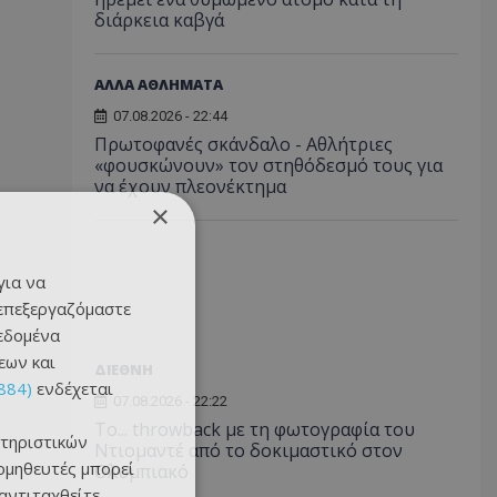
διάρκεια καβγά
ΑΛΛΑ ΑΘΛΗΜΑΤΑ
07.08.2026 - 22:44
Πρωτοφανές σκάνδαλο - Aθλήτριες
«φουσκώνουν» τον στηθόδεσμό τους για
να έχουν πλεονέκτημα
×
για να
 επεξεργαζόμαστε
δεδομένα
εων και
ΔΙΕΘΝΗ
884)
ενδέχεται
07.08.2026 - 22:22
Το... throwback με τη φωτογραφία του
τηριστικών
Ντιομαντέ από το δοκιμαστικό στον
ομηθευτές μπορεί
Ολυμπιακό
 αντιταχθείτε