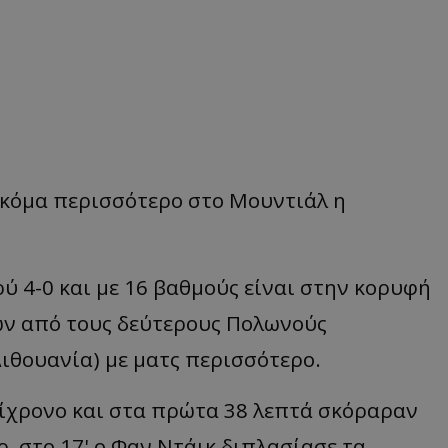
ακόμα περισσότερο στο Μουντιάλ η
ρύ 4-0 και με 16 βαθμούς είναι στην κορυφή
των από τους δεύτερους Πολωνούς
 Λιθουανία) με ματς περισσότερο.
ίχρονο και στα πρώτα 38 λεπτά σκόραραν
ρ, στο 17' ο Φαν Ντάικ διπλασίασε τα