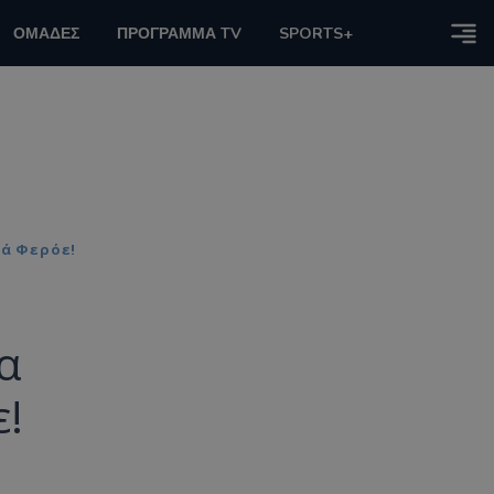
ΟΜΑΔΕΣ
ΠΡΟΓΡΑΜΜΑ TV
SPORTS+
ιά Φερόε!
α
ε!