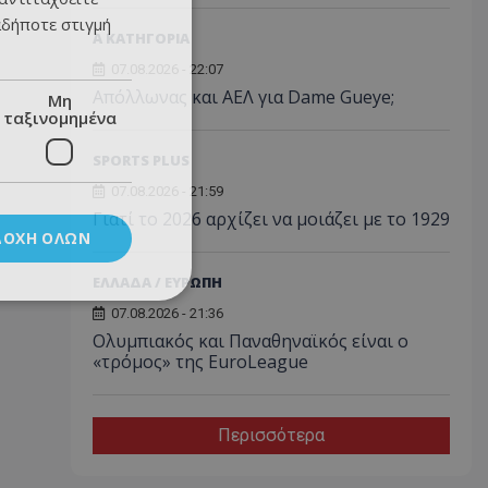
αδήποτε στιγμή
Α ΚΑΤΗΓΟΡΙΑ
07.08.2026 - 22:07
Απόλλωνας και ΑΕΛ για Dame Gueye;
Μη
ταξινομημένα
SPORTS PLUS
07.08.2026 - 21:59
Γιατί το 2026 αρχίζει να μοιάζει με το 1929
ΔΟΧΉ ΌΛΩΝ
ΕΛΛΑΔΑ / ΕΥΡΩΠΗ
07.08.2026 - 21:36
Ολυμπιακός και Παναθηναϊκός είναι ο
«τρόμος» της EuroLeague
Περισσότερα