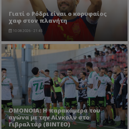
Γιατί ο Ρόδρι είναι ο κορυφαίος
χαφ στον πλανήτη
10.08.2026 - 21:45
OMONOIA: Η παρακάμερα του
αγώνα με την Λίνκολν στο
Γιβραλτάρ (BINTEO)