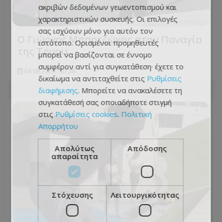
ακριβών δεδομένων γεωεντοπισμού και
χαρακτηριστικών συσκευής. Οι επιλογές
σας ισχύουν μόνο για αυτόν τον
Ο Γιώργος Μπαρτζώκας στην Παναγία
ιστότοπο. Ορισμένοι προμηθευτές
της Τήνου
μπορεί να βασίζονται σε έννομο
συμφέρον αντί για συγκατάθεση· έχετε το
04.08.2026 - 07:38
δικαίωμα να αντιταχθείτε στις
Ρυθμίσεις
διαφήμισης
. Μπορείτε να ανακαλέσετε τη
συγκατάθεσή σας οποιαδήποτε στιγμή
στις
Ρυθμίσεις cookies
.
Πολιτική
Απορρήτου
Απολύτως
Απόδοσης
απαραίτητα
Στόχευσης
Λειτουργικότητας