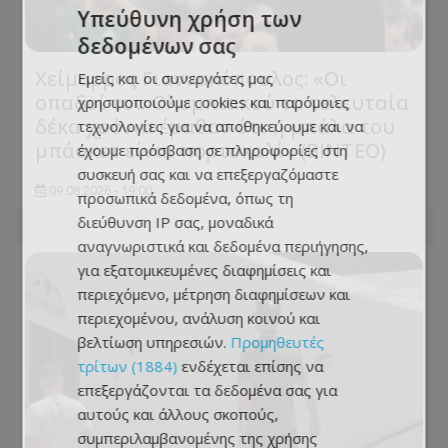
Υπεύθυνη χρήση των
δεδομένων σας
Χείμαρρος Γιαννακόπουλος: «Οι
Εμείς και οι συνεργάτες μας
οπαδοί του Ολυμπιακού τα τελευταία
χρησιμοποιούμε cookies και παρόμοιες
δέκα χρόνια έμαθαν ότι η μπάλα του
τεχνολογίες για να αποθηκεύουμε και να
μπάσκετ είναι πορτοκαλί» (ΒΙΝΤΕΟ)
έχουμε πρόσβαση σε πληροφορίες στη
συσκευή σας και να επεξεργαζόμαστε
09.08.2026 - 19:00
προσωπικά δεδομένα, όπως τη
διεύθυνση IP σας, μοναδικά
αναγνωριστικά και δεδομένα περιήγησης,
για εξατομικευμένες διαφημίσεις και
περιεχόμενο, μέτρηση διαφημίσεων και
περιεχομένου, ανάλυση κοινού και
βελτίωση υπηρεσιών.
Προμηθευτές
τρίτων (1884)
ενδέχεται επίσης να
επεξεργάζονται τα δεδομένα σας για
αυτούς και άλλους σκοπούς,
συμπεριλαμβανομένης της χρήσης