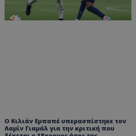
Ο Κιλιάν Εμπαπέ υπερασπίστηκε τον
Λαμίν Γιαμάλ για την κριτική που
δέχεται ο 18χρονος άσος της