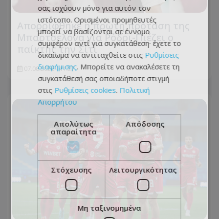
σας ισχύουν μόνο για αυτόν τον
ιστότοπο. Ορισμένοι προμηθευτές
Απορρίφθηκε η πρώτη πρόταση της
μπορεί να βασίζονται σε έννομο
Μπαρτσελόνα για Ρόδρι-Πιέζει ο
συμφέρον αντί για συγκατάθεση· έχετε το
παίκτης την Σίτι
δικαίωμα να αντιταχθείτε στις
Ρυθμίσεις
διαφήμισης
. Μπορείτε να ανακαλέσετε τη
07.08.2026 - 11:27
συγκατάθεσή σας οποιαδήποτε στιγμή
στις
Ρυθμίσεις cookies
.
Πολιτική
Απορρήτου
Απολύτως
Απόδοσης
απαραίτητα
Στόχευσης
Λειτουργικότητας
Μη ταξινομημένα