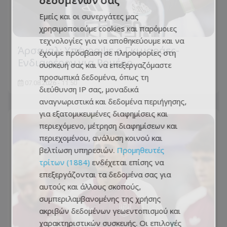
Εμείς και οι συνεργάτες μας
χρησιμοποιούμε cookies και παρόμοιες
τεχνολογίες για να αποθηκεύουμε και να
Άρσεναλ: Υπέγραψε ο Γκιμαράες-
έχουμε πρόσβαση σε πληροφορίες στη
Ενδιαφέρον για Ρομέρο
συσκευή σας και να επεξεργαζόμαστε
προσωπικά δεδομένα, όπως τη
07.08.2026 - 11:50
διεύθυνση IP σας, μοναδικά
αναγνωριστικά και δεδομένα περιήγησης,
για εξατομικευμένες διαφημίσεις και
περιεχόμενο, μέτρηση διαφημίσεων και
περιεχομένου, ανάλυση κοινού και
βελτίωση υπηρεσιών.
Προμηθευτές
τρίτων (1884)
ενδέχεται επίσης να
επεξεργάζονται τα δεδομένα σας για
αυτούς και άλλους σκοπούς,
συμπεριλαμβανομένης της χρήσης
ακριβών δεδομένων γεωεντοπισμού και
χαρακτηριστικών συσκευής. Οι επιλογές