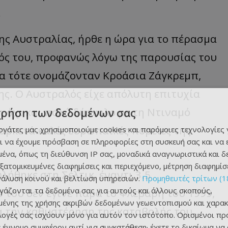
.
ης Αυστραλίας, ήρθε η ώρα για το πέρασμα
ός του, προφανώς λόγω της παρουσίας του
ία τότε ονομάζονταν Κροάσια Ζάγκρεμπ,
ς. Ο Αυστραλός είχε απόλυτη επιτυχία
ι όχι και πολύ δύσκολο με τη Ντιναμό
χρήση των δεδομένων σας
 αρκετά καλές ευρωπαϊκές πορείες της
εργάτες μας χρησιμοποιούμε cookies και παρόμοιες τεχνολογίες 
ι να έχουμε πρόσβαση σε πληροφορίες στη συσκευή σας και να
ένα, όπως τη διεύθυνση IP σας, μοναδικά αναγνωριστικά και 
εξατομικευμένες διαφημίσεις και περιεχόμενο, μέτρηση διαφημίσ
λήθηκε στη Σέλτικ, έναντι 3.5
νάλυση κοινού και βελτίωση υπηρεσιών.
Προμηθευτές τρίτων (1
ργάζονται τα δεδομένα σας για αυτούς και άλλους σκοπούς,
του δεν έγινε παρά το Φλεβάρη του 1999,
ένης της χρήσης ακριβών δεδομένων γεωεντοπισμού και χαρακ
α την καθυστέρηση της καταβολής του
ιλογές σας ισχύουν μόνο για αυτόν τον ιστότοπο. Ορισμένοι πρ
 έννομο συμφέρον αντί για συγκατάθεση· έχετε το δικαίωμα να