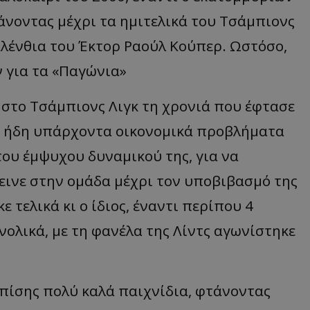
τάνοντας μέχρι τα ημιτελικά του Τσάμπιονς
αλένθια του Έκτορ Ραούλ Κούπερ. Ωστόσο,
ν για τα «Παγώνια»
υ στο Τσάμπιονς Λιγκ τη χρονιά που έφτασε
τα ήδη υπάρχοντα οικονομικά προβλήματα
του έμψυχου δυναμικού της, για να
εινε στην ομάδα μέχρι τον υποβιβασμό της
 τελικά κι ο ίδιος, έναντι περίπου 4
ολικά, με τη φανέλα της Λίντς αγωνίστηκε
πίσης πολύ καλά παιχνίδια, φτάνοντας