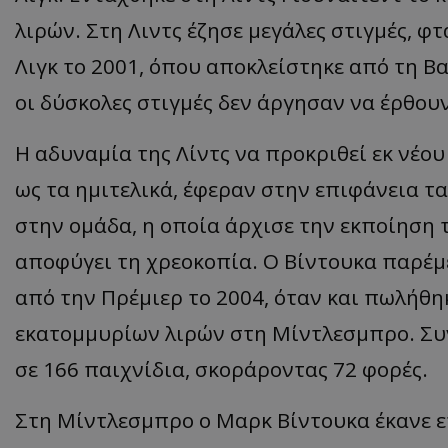
λιρών. Στη Λιντς έζησε μεγάλες στιγμές, φ
Λιγκ το 2001, όπου αποκλείστηκε από τη Β
οι δύσκολες στιγμές δεν άργησαν να έρθου
Η αδυναμία της Λίντς να προκριθεί εκ νέο
ως τα ημιτελικά, έφεραν στην επιφάνεια 
στην ομάδα, η οποία άρχισε την εκποίηση 
αποφύγει τη χρεοκοπία. Ο Βίντουκα παρέμ
από την Πρέμιερ το 2004, όταν και πωλήθηκε
εκατομμυρίων λιρών στη Μίντλεσμπρο. Συν
σε 166 παιχνίδια, σκοράροντας 72 φορές.
Στη Μίντλεσμπρο ο Μαρκ Βίντουκα έκανε ε