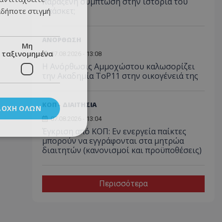
παράξενη σύμπτωση στην ιστορία του
μπάσκετ;
αδήποτε στιγμή
ΑΝΟΡΘΩΣΗ
Μη
ταξινομημένα
07.08.2026 - 13:08
Η Ανόρθωσις Αμμοχώστου καλωσορίζει
την Ακαδημία ToP11 στην οικογένειά της
ΚΟΠ - ΔΙΑΙΤΗΣΙΑ
ΔΟΧΉ ΌΛΩΝ
07.08.2026 - 13:04
Έγκριση από ΚΟΠ: Εν ενεργεία παίκτες
μπορούν να εγγράφονται στα μητρώα
διαιτητών (κανονισμοί και προϋποθέσεις)
Περισσότερα