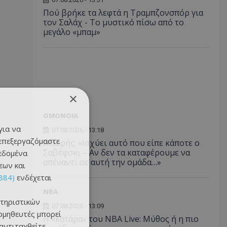
Πού βρήκε τα λεφτά η Τραμπζονσπόρ για
τον Σαλάχ - Το μυστικό πίσω από το
μεγάλο «μπαμ»
×
ΟΜΟΝΟΙΑ
για να
07.08.2026 - 13:18
 επεξεργαζόμαστε
Μαυρής: «Ισχύει αυτό που είπε κάποτε ο
Σαβέφσκι – Αν δεν τα καταφέρουμε να
δεδομένα
απέναντι σε αυτή την ομάδα…»
εων και
884)
ενδέχεται
NBA
τηριστικών
07.08.2026 - 13:09
ομηθευτές μπορεί
Η «κατάρα» του NBA Live: Μύθος ή η πιο
 αντιταχθείτε