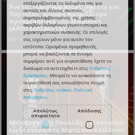
επεξεργάζονται τα δεδομένα σας για
Άνετες νίκες για Άγιαξ, Τβέντε και
αυτούς και άλλους σκοπούς,
Παρτίζαν, οριακό προβάδισμα
συμπεριλαμβανομένης της χρήσης
πρόκρισης για την Μπράγκα
ακριβών δεδομένων γεωεντοπισμού και
(ΑΠΟΤΕΛΕΣΜΑΤΑ)
χαρακτηριστικών συσκευής. Οι επιλογές
σας ισχύουν μόνο για αυτόν τον
07.08.2026 - 00:20
ιστότοπο. Ορισμένοι προμηθευτές
μπορεί να βασίζονται σε έννομο
συμφέρον αντί για συγκατάθεση· έχετε το
δικαίωμα να αντιταχθείτε στις
Ρυθμίσεις
διαφήμισης
. Μπορείτε να ανακαλέσετε τη
συγκατάθεσή σας οποιαδήποτε στιγμή
στις
Ρυθμίσεις cookies
.
Πολιτική
Απορρήτου
Απολύτως
Απόδοσης
απαραίτητα
Με υπογραφή Παυλίδη η Μπενφίκα
έριξε εξάρα στη Χαρτς και κλείδωσε