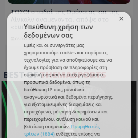
ΤΟΣΟΙ οπαδοί της Ομόνοιας και της
×
Λίνκολν αναμένονται απόψε στο
Υπεύθυνη χρήση των
«Europa Point Stadium»!
δεδομένων σας
06.08.2026 - 09:11
Εμείς και οι συνεργάτες μας
χρησιμοποιούμε cookies και παρόμοιες
τεχνολογίες για να αποθηκεύουμε και να
έχουμε πρόσβαση σε πληροφορίες στη
BEST OF
THEMASPORTS
συσκευή σας και να επεξεργαζόμαστε
προσωπικά δεδομένα, όπως τη
διεύθυνση IP σας, μοναδικά
αναγνωριστικά και δεδομένα περιήγησης,
για εξατομικευμένες διαφημίσεις και
περιεχόμενο, μέτρηση διαφημίσεων και
περιεχομένου, ανάλυση κοινού και
βελτίωση υπηρεσιών.
Προμηθευτές
τρίτων (1884)
ενδέχεται επίσης να