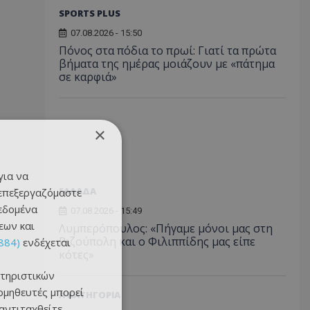
SPORTS PLUS
07.08.2026 - 15:50
Πόνος στα πόδια το πρωί: Γιατί τα πρώτα
βήματα της ημέρας μοιάζουν με «πάτημα
σε καρφιά»
×
για να
ΕΛΛΑΔΑ
 επεξεργαζόμαστε
δεδομένα
07.08.2026 - 15:49
εων και
Λυμπερόπουλος: «Πήγαμε μόνοι μας στη
Ριζούπολη και ο Φιλιππίδης μας είπε
884)
ενδέχεται
κότες»
τηριστικών
ομηθευτές μπορεί
Α ΚΑΤΗΓΟΡΙΑ
 αντιταχθείτε