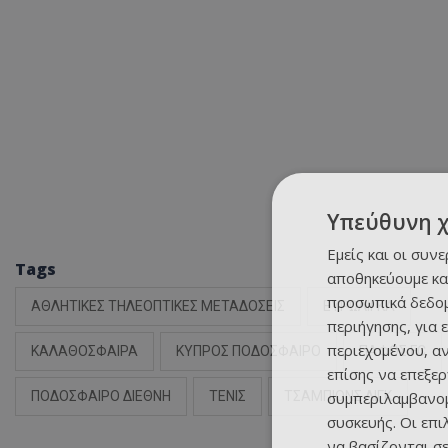
Υπεύθυνη 
Εμείς και οι συν
Tags
αποθηκεύουμε κα
προσωπικά δεδομ
ΑΘΛΗΤΙΚΕΣ ΤΗΛΕΟΠΤΙΚΕΣ ΜΕΤΑΔΟΣΕΙΣ
ΕΥΡΩΛΙΓΚΑ
περιήγησης, για 
περιεχομένου, α
ΚΑΛΑΘΟΣΦΑΙΡΑ
ΚΥΠΡΟΣ ΠΟΔΟΣΦΑΙΡΟ
ΠΑΦΟΣ FC
επίσης να επεξε
συμπεριλαμβανομ
ΠΟΔΟΣΦΑΙΡΟ ΔΙΕΘΝΗ
ΤΕΝΙΣ
ΤΣΑΜΠΙΟΝΣ ΛΙΓΚ
συσκευής. Οι επ
να βασίζονται σε