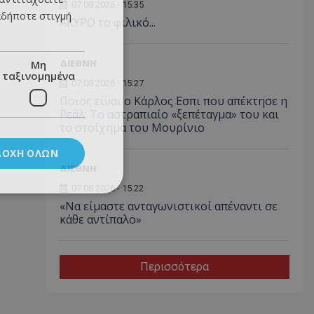
07.08.2026 - 15:35
αδήποτε στιγμή
AKYΡΟ το φιλικό...
ΔΙΕΘΝΗ
Μη
ταξινομημένα
07.08.2026 - 15:27
Ποιος είναι ο Κάρλος Εσπι που απέκτησε η
Ρεάλ: Το αστραπιαίο «ξεπέταγμα» του και
το στοίχημα του Μουρίνιο
ΔΟΧΉ ΌΛΩΝ
ΔΙΕΘΝΗ
07.08.2026 - 15:22
«Να είμαστε ανταγωνιστικοί απέναντι σε
κάθε αντίπαλο»
Περισσότερα