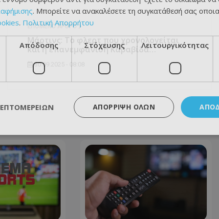
ιαφήμισης
. Μπορείτε να ανακαλέσετε τη συγκατάθεσή σας οποι
ookies
.
Πολιτική Απορρήτου
ΕΠΌΜΕΝΟ ΆΡΘΡΟ
Μάρτινς: Το φλερτ που χρονολογείται
Απόδοσης
Στόχευσης
Λειτουργικότητας
και η επανεμφάνιση Καραβίδα…
30.09.2025 - 08:08
ΛΕΠΤΟΜΕΡΕΙΏΝ
ΑΠΌΡΡΙΨΗ ΌΛΩΝ
ΑΠΟ