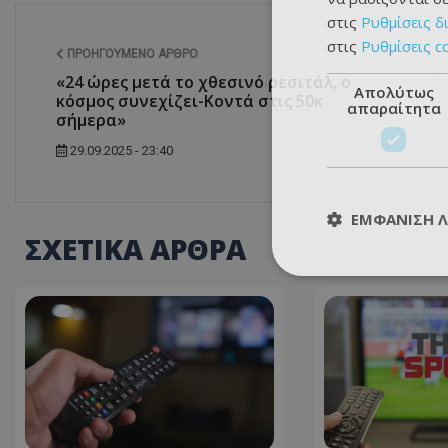
στις
Ρυθμίσεις δ
στις
Ρυθμίσεις c
ΠΡΟΗΓΟΎΜΕΝΟ ΆΡΘΡΟ
«24 ώρες μετά το χθεσινό ρεσιτάλ, ο
Απολύτως
κόσμος συνεχίζει-Κοντά στις 50κ
απαραίτητα
σήμερα»
29.09.2025 - 23:40
ΕΜΦΆΝΙΣΗ 
ΣΧΕΤΙΚΑ ΑΡΘΡΑ