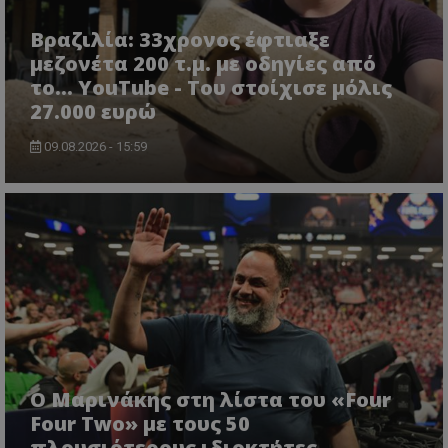
Βραζιλία: 33χρονος έφτιαξε
μεζονέτα 200 τ.μ. με οδηγίες από
το... YouTube - Του στοίχισε μόλις
27.000 ευρώ
09.08.2026 - 15:59
Ο Μαρινάκης στη λίστα του «Four
Four Two» με τους 50
πλουσιότερους ιδιοκτήτες