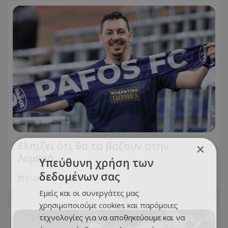
Ελπίζει ότι θα τα βάζουν στην
×
Λεμεσό…
Υπεύθυνη χρήση των
δεδομένων σας
07.08.2026 - 10:50
Εμείς και οι συνεργάτες μας
χρησιμοποιούμε cookies και παρόμοιες
τεχνολογίες για να αποθηκεύουμε και να