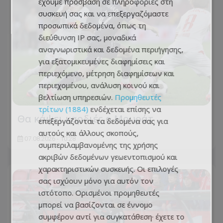
έχουμε πρόσβαση σε πληροφορίες στη
συσκευή σας και να επεξεργαζόμαστε
προσωπικά δεδομένα, όπως τη
διεύθυνση IP σας, μοναδικά
αναγνωριστικά και δεδομένα περιήγησης,
για εξατομικευμένες διαφημίσεις και
περιεχόμενο, μέτρηση διαφημίσεων και
περιεχομένου, ανάλυση κοινού και
βελτίωση υπηρεσιών.
Προμηθευτές
τρίτων (1884)
ενδέχεται επίσης να
Θα κάψει καρδιές ο Μουράτ…
επεξεργάζονται τα δεδομένα σας για
αυτούς και άλλους σκοπούς,
07.08.2026 - 10:28
συμπεριλαμβανομένης της χρήσης
ακριβών δεδομένων γεωεντοπισμού και
χαρακτηριστικών συσκευής. Οι επιλογές
σας ισχύουν μόνο για αυτόν τον
ιστότοπο. Ορισμένοι προμηθευτές
μπορεί να βασίζονται σε έννομο
συμφέρον αντί για συγκατάθεση· έχετε το