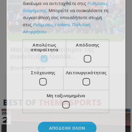
δικαίωμα να αντιταχθείτε στις
Ρυθμίσεις
διαφήμισης
. Μπορείτε να ανακαλέσετε τη
συγκατάθεσή σας οποιαδήποτε στιγμή
στις
Ρυθμίσεις cookies
.
Πολιτική
Απορρήτου
Απολύτως
Απόδοσης
Μας άρεσε το «κλείσιμο» της
απαραίτητα
συνέντευξης Λοσάδα…
06.08.2026 - 08:19
Στόχευσης
Λειτουργικότητας
Μη ταξινομημένα
BEST OF
THEMASPORTS
ΑΠΟΔΟΧΉ ΌΛΩΝ