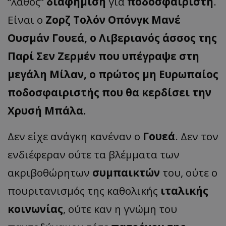
“λάθος”
διαφήμιση
για
ποδοσφαιριστή
.
Είναι ο
Ζορζ Τολόν Οπόνγκ Μανέ
Ουσμάν Γουεά, ο Λιβεριανός άσσος
της
Παρί Σεν Ζερμέν που υπέγραψε στη
μεγάλη Μίλαν, ο πρώτος μη Ευρωπαίος
ποδοσφαιριστής που θα κερδίσει την
Χρυσή Μπάλα.
Δεν είχε ανάγκη κανέναν ο
Γουεά
. Δεν τον
ενδιέφεραν ούτε τα βλέμματα των
ακριβοθώρητων
συμπαικτών
του, ούτε ο
πουριτανισμός της καθολικής
ιταλικής
κοινωνίας
, ούτε καν η γνώμη του