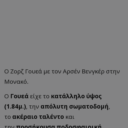
Ο Ζορζ Γουεά με τον Αρσέν Βενγκέρ στην
Μονακό.
Ο
Γουεά
είχε το
κατάλληλο ύψος
(1.84μ.)
, την
απόλυτη σωματοδομή
,
το
ακέραιο ταλέντο
και
την
προσήκουσα ποδοσφαιρική