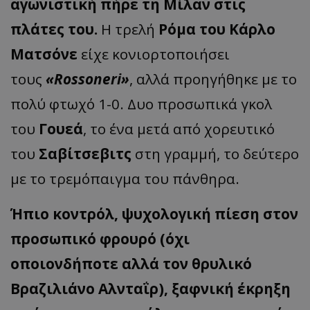
αγωνιστική πήρε τη Μίλαν στις
πλάτες του.
Η τρελή
Ρόμα του Κάρλο
Ματσόνε
είχε κονιορτοποιήσει
τους
«Rossoneri»
, αλλά προηγήθηκε με το
πολύ φτωχό 1-0. Δυο προσωπικά γκολ
του
Γουεά
, το ένα μετά από χορευτικό
του
Σαβίτσεβιτς
στη γραμμή, το δεύτερο
με το τρεμόπαιγμα του πάνθηρα.
Ήπιο κοντρόλ, ψυχολογική πίεση στον
προσωπικό φρουρό (όχι
οποιονδήποτε αλλά τον θρυλικό
Βραζιλιάνο Αλνταΐρ), ξαφνική έκρηξη