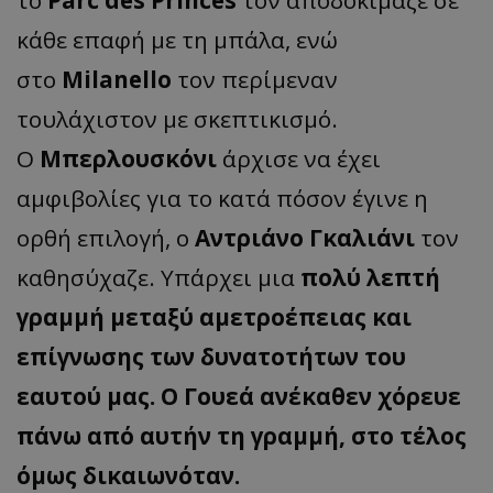
το
Parc des Princes
τον αποδοκίμαζε σε
κάθε επαφή με τη μπάλα, ενώ
στο
Milanello
τον περίμεναν
τουλάχιστον με σκεπτικισμό.
Ο
Μπερλουσκόνι
άρχισε να έχει
αμφιβολίες για το κατά πόσον έγινε η
ορθή επιλογή, ο
Αντριάνο Γκαλιάνι
τον
καθησύχαζε. Υπάρχει μια
πολύ λεπτή
γραμμή μεταξύ αμετροέπειας και
επίγνωσης των δυνατοτήτων του
εαυτού μας. Ο Γουεά ανέκαθεν χόρευε
πάνω από αυτήν τη γραμμή, στο τέλος
όμως δικαιωνόταν.