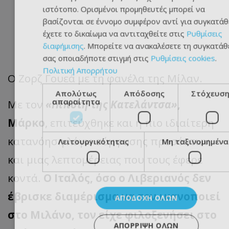
ιστότοπο. Ορισμένοι προμηθευτές μπορεί να
βασίζονται σε έννομο συμφέρον αντί για συγκατάθ
έχετε το δικαίωμα να αντιταχθείτε στις
Ρυθμίσεις
διαφήμισης
. Μπορείτε να ανακαλέσετε τη συγκατάθ
σας οποιαδήποτε στιγμή στις
Ρυθμίσεις cookies
.
Πολιτική Απορρήτου
Ο Ζορζ Γουεά με τη φανέλα της Μίλαν.
Απολύτως
Απόδοσης
Στόχευση
απαραίτητα
Με τον
«Ιππότη της Κατελάντσα»
,
Μάρκο
, επιτεύχθηκε και η πιο ιδιαίτερη
κατανόηση λόγω σύμφυσης προσόντων
Λειτουργικότητας
Μη ταξινομημένα
και μιας λεπτομέρειας που τους έφερε
κοντά.
Ο Ιταλός, όσο ο Λιβεριανός δεν
έβρισκε διαμέρισμα να τον ικανοποιεί
ΑΠΟΔΟΧΉ ΌΛΩΝ
στο Μιλάνο, τον είχε φιλοξενήσει στο
ΑΠΌΡΡΙΨΗ ΌΛΩΝ