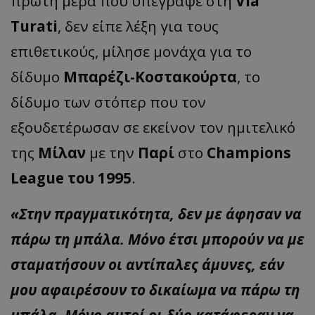
πρώτη μέρα που υπέγραψε στη
Via
Turati
, δεν είπε λέξη για τους
επιθετικούς, μίλησε μονάχα για το
δίδυμο
Μπαρέζι-Κοστακούρτα
, το
δίδυμο των στόπερ που τον
εξουδετέρωσαν σε εκείνον τον ημιτελικό
της
Μίλαν
με την
Παρί
στο
Champions
League του 1995
.
«Στην πραγματικότητα, δεν με άφησαν να
πάρω τη μπάλα. Μόνο έτσι μπορούν να με
σταματήσουν οι αντίπαλες άμυνες, εάν
μου αφαιρέσουν το δικαίωμα να πάρω τη