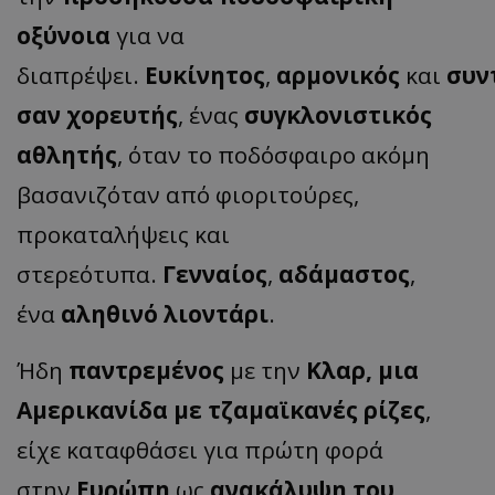
οξύνοια
για να
διαπρέψει.
Ευκίνητος
,
αρμονικός
και
συν
σαν χορευτής
, ένας
συγκλονιστικός
αθλητής
, όταν το ποδόσφαιρο ακόμη
βασανιζόταν από φιοριτούρες,
προκαταλήψεις και
στερεότυπα.
Γενναίος
,
αδάμαστος
,
ένα
αληθινό λιοντάρι
.
Ήδη
παντρεμένος
με την
Κλαρ, μια
Αμερικανίδα με τζαμαϊκανές ρίζες
,
είχε καταφθάσει για πρώτη φορά
στην
Ευρώπη
ως
ανακάλυψη του