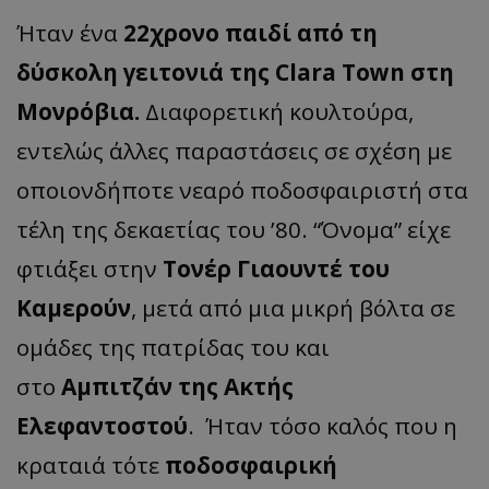
Ήταν ένα
22χρονο παιδί από τη
δύσκολη γειτονιά της Clara Town στη
Μονρόβια.
Διαφορετική κουλτούρα,
εντελώς άλλες παραστάσεις σε σχέση με
οποιονδήποτε νεαρό ποδοσφαιριστή στα
τέλη της δεκαετίας του ’80. “Όνομα” είχε
φτιάξει στην
Τονέρ Γιαουντέ του
Καμερούν
, μετά από μια μικρή βόλτα σε
ομάδες της πατρίδας του και
στο
Αμπιτζάν της Ακτής
Ελεφαντοστού
. Ήταν τόσο καλός που η
κραταιά τότε
ποδοσφαιρική