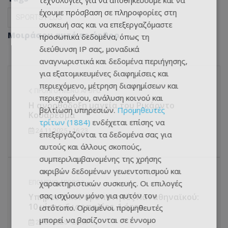
τεχνολογίες για να αποθηκεύουμε και να
έχουμε πρόσβαση σε πληροφορίες στη
SPORTS PLUS
συσκευή σας και να επεξεργαζόμαστε
Μοιράσου αυτό το άρθρο
προσωπικά δεδομένα, όπως τη
διεύθυνση IP σας, μοναδικά
αναγνωριστικά και δεδομένα περιήγησης,
για εξατομικευμένες διαφημίσεις και
περιεχόμενο, μέτρηση διαφημίσεων και
ΠΡΟΗΓΟΎΜΕΝΟ ΆΡΘΡΟ
περιεχομένου, ανάλυση κοινού και
Η ανορθόδοξη μαγεία του Ρικάρντο
βελτίωση υπηρεσιών.
Προμηθευτές
Κουαρέσμα
τρίτων (1884)
ενδέχεται επίσης να
24.11.2025 - 16:23
επεξεργάζονται τα δεδομένα σας για
αυτούς και άλλους σκοπούς,
συμπεριλαμβανομένης της χρήσης
ακριβών δεδομένων γεωεντοπισμού και
χαρακτηριστικών συσκευής. Οι επιλογές
ΕΠΌΜΕΝΟ ΆΡΘΡΟ
σας ισχύουν μόνο για αυτόν τον
Υπηρεσιακοί προπονητές Παναθηναϊκού:
10 νίκες, 6 ισοπαλίες, 1 ήττα
ιστότοπο. Ορισμένοι προμηθευτές
μπορεί να βασίζονται σε έννομο
20.09.2025 - 20:59