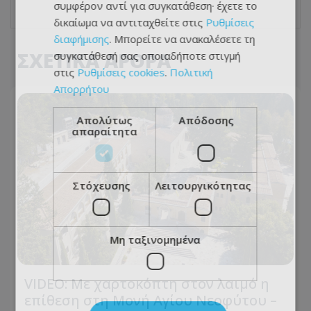
συμφέρον αντί για συγκατάθεση· έχετε το
δικαίωμα να αντιταχθείτε στις
Ρυθμίσεις
διαφήμισης
. Μπορείτε να ανακαλέσετε τη
ΣΧΕΤΙΚΑ ΑΡΘΡΑ
συγκατάθεσή σας οποιαδήποτε στιγμή
στις
Ρυθμίσεις cookies
.
Πολιτική
Απορρήτου
Απολύτως
Απόδοσης
απαραίτητα
Στόχευσης
Λειτουργικότητας
Μη ταξινομημένα
VIDEO: Με χαρτοκόπτη στον λαιμό η
επίθεση στη Μονή Αγίου Νεοφύτου –