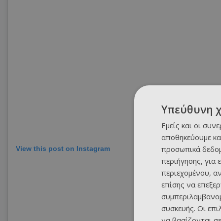
Υπεύθυνη 
Εμείς και οι συν
αποθηκεύουμε κα
προσωπικά δεδομ
View this post on Instagram
περιήγησης, για 
περιεχομένου, α
επίσης να επεξε
συμπεριλαμβανομ
συσκευής. Οι επ
να βασίζονται σε