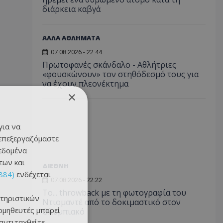
διάρκεια καβγά
ΑΛΛΑ ΑΘΛΗΜΑΤΑ
07.08.2026 - 22:44
Πρωτοφανές σκάνδαλο - Aθλήτριες
«φουσκώνουν» τον στηθόδεσμό τους για
να έχουν πλεονέκτημα
×
για να
 επεξεργαζόμαστε
δεδομένα
εων και
ΔΙΕΘΝΗ
884)
ενδέχεται
07.08.2026 - 22:22
Το... throwback με τη φωτογραφία του
τηριστικών
Ντιομαντέ από το δοκιμαστικό στον
ομηθευτές μπορεί
Ολυμπιακό
 αντιταχθείτε