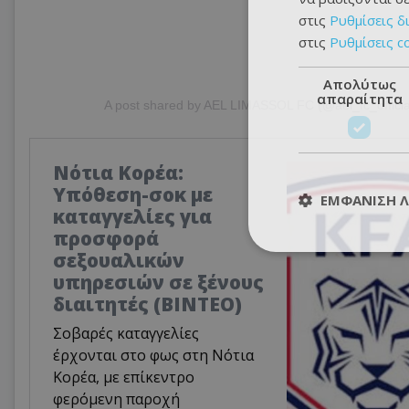
στις
Ρυθμίσεις δ
στις
Ρυθμίσεις c
Απολύτως
απαραίτητα
A post shared by AEL LIMASSOL FC (@ael_fc_officia
Νότια Κορέα:
Υπόθεση-σοκ με
ΕΜΦΆΝΙΣΗ 
καταγγελίες για
προσφορά
σεξουαλικών
υπηρεσιών σε ξένους
διαιτητές (BINTEO)
Σοβαρές καταγγελίες
έρχονται στο φως στη Νότια
Κορέα, με επίκεντρο
φερόμενη παροχή