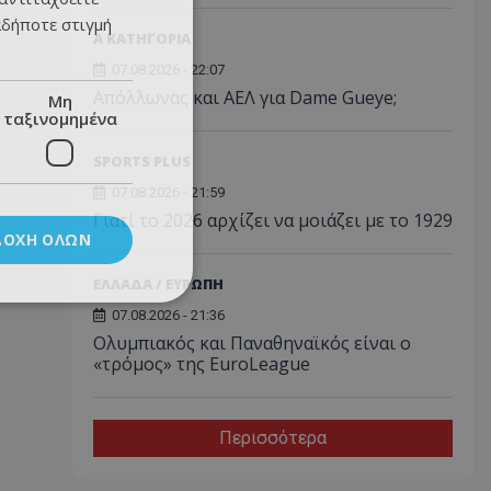
αδήποτε στιγμή
Α ΚΑΤΗΓΟΡΙΑ
07.08.2026 - 22:07
Απόλλωνας και ΑΕΛ για Dame Gueye;
Μη
ταξινομημένα
SPORTS PLUS
07.08.2026 - 21:59
Γιατί το 2026 αρχίζει να μοιάζει με το 1929
ΔΟΧΉ ΌΛΩΝ
ΕΛΛΑΔΑ / ΕΥΡΩΠΗ
07.08.2026 - 21:36
Ολυμπιακός και Παναθηναϊκός είναι ο
«τρόμος» της EuroLeague
Περισσότερα